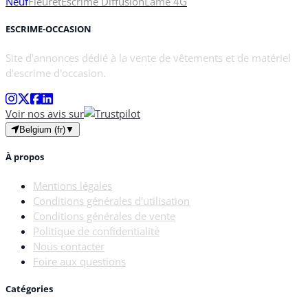
Neuf
Fleuret
Escrime Diffusion
Lame 4
G
ESCRIME-OCCASION
Site d'annonces dédié à la vente de vêtements et de matériel
d'escrime d'occasion.
Voir nos avis sur
Belgium (fr)
▼
À propos
Mentions légales
Conditions générales d'utilisation
Conditions générales de vente
Politique de confidentialité
Nous contacter
Foire aux questions
Catégories