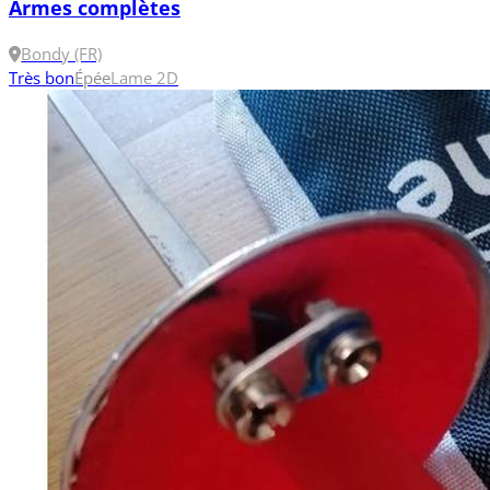
Armes complètes
Bondy (FR)
Très bon
Épée
Lame 2
D