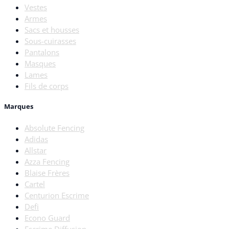
Vestes
Armes
Sacs et housses
Sous-cuirasses
Pantalons
Masques
Lames
Fils de corps
Marques
Absolute Fencing
Adidas
Allstar
Azza Fencing
Blaise Frères
Cartel
Centurion Escrime
Defi
Econo Guard