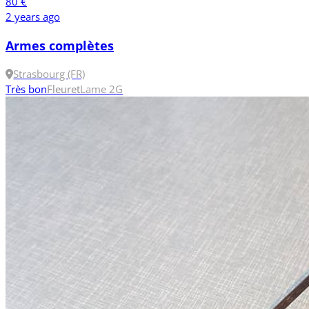
80 €
2 years ago
Armes complètes
Strasbourg (FR)
Très bon
Fleuret
Lame 2
G