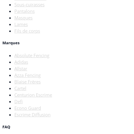
Sous-cuirasses
Pantalons
Masques
Lames
Fils de corps
Marques
Absolute Fencing
Adidas
Allstar
Azza Fencing
Blaise Frères
Cartel
Centurion Escrime
Defi
Econo Guard
Escrime Diffusion
FAQ