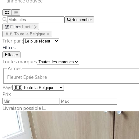
1 annonce trouvée
Rechercher
Rechercher
Filtres
1 actif
🇧🇪 Toute la Belgique
Trier par :
Filtres
Effacer
Toutes marques
Armes
Fleuret
Épée
Sabre
Pays
Prix
Livraison possible