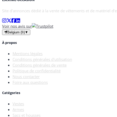
Site d'annonces dédié à la vente de vêtements et de matériel d'
Voir nos avis sur
Belgium (fr)
▼
À propos
Mentions légales
Conditions générales d'utilisation
Conditions générales de vente
Politique de confidentialité
Nous contacter
Foire aux questions
Catégories
Vestes
Armes
Sacs et housses