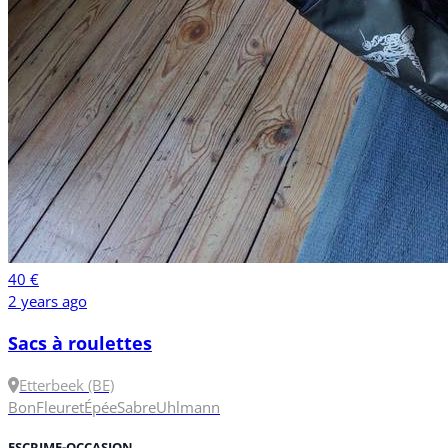
40 €
2 years ago
Sacs à roulettes
Etterbeek (BE)
Bon
Fleuret
Épée
Sabre
Uhlmann
ESCRIME-OCCASION