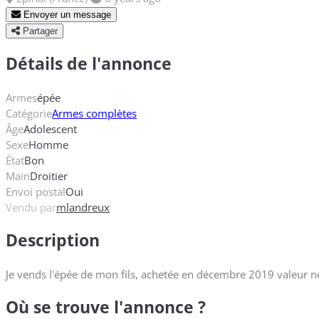
Envoyer un message
Partager
Détails de l'annonce
Armes
épée
Catégorie
Armes complètes
Âge
Adolescent
Sexe
Homme
État
Bon
Main
Droitier
Envoi postal
Oui
Vendu par
mlandreux
Description
Je vends l'épée de mon fils, achetée en décembre 2019 valeur neu
Où se trouve l'annonce ?