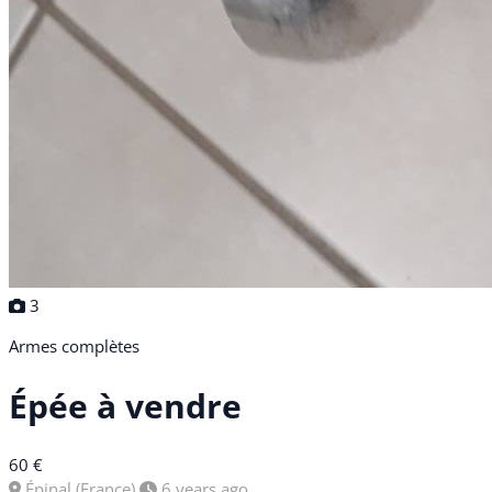
3
Armes complètes
Épée à vendre
60 €
Épinal (France)
6 years ago