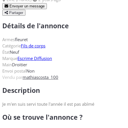
Envoyer un message
Partager
Détails de l'annonce
Armes
fleuret
Catégorie
Fils de corps
État
Neuf
Marque
Escrime Diffusion
Main
Droitier
Envoi postal
Non
Vendu par
mathiascosta_100
Description
Je m'en suis servi toute l'année il est pas abîmé
Où se trouve l'annonce ?