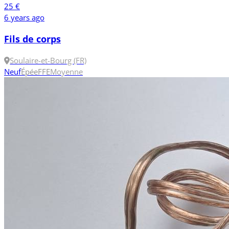
25 €
6 years ago
Fils de corps
Soulaire-et-Bourg (FR)
Neuf
Épée
FFE
Moyenne