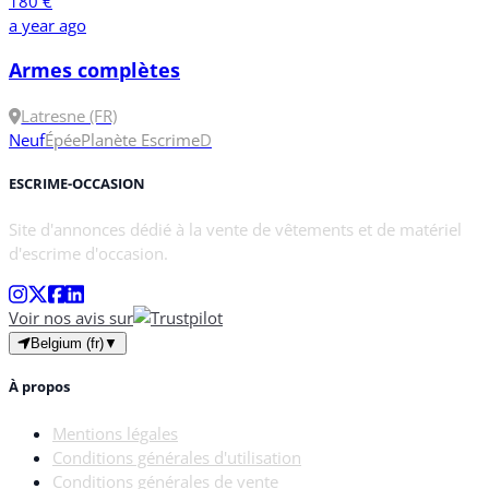
180 €
a year ago
Armes complètes
Latresne (FR)
Neuf
Épée
Planète Escrime
D
ESCRIME-OCCASION
Site d'annonces dédié à la vente de vêtements et de matériel
d'escrime d'occasion.
Voir nos avis sur
Belgium (fr)
▼
À propos
Mentions légales
Conditions générales d'utilisation
Conditions générales de vente