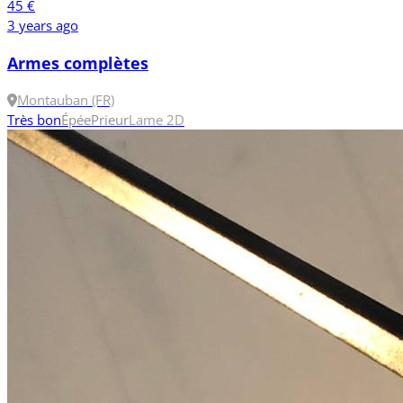
45 €
3 years ago
Armes complètes
Montauban (FR)
Très bon
Épée
Prieur
Lame 2
D