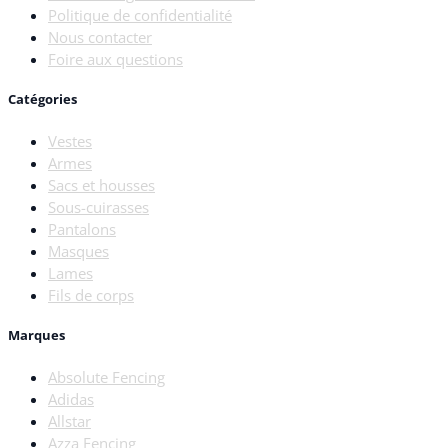
Politique de confidentialité
Nous contacter
Foire aux questions
Catégories
Vestes
Armes
Sacs et housses
Sous-cuirasses
Pantalons
Masques
Lames
Fils de corps
Marques
Absolute Fencing
Adidas
Allstar
Azza Fencing