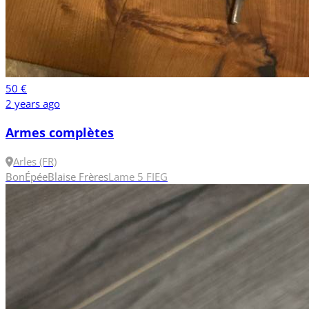
50 €
2 years ago
Armes complètes
Arles (FR)
Bon
Épée
Blaise Frères
Lame 5
FIE
G