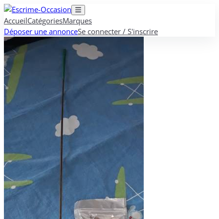
Accueil
Catégories
Marques
Déposer une annonce
Se connecter / S'inscrire