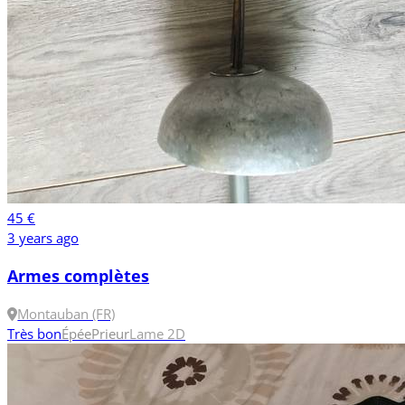
45 €
3 years ago
Armes complètes
Montauban (FR)
Très bon
Épée
Prieur
Lame 2
D