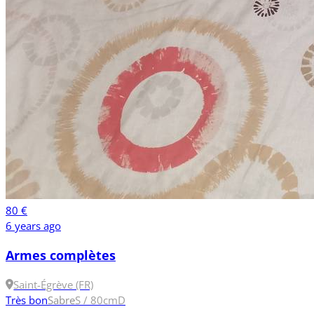
80 €
6 years ago
Armes complètes
Saint-Égrève (FR)
Très bon
Sabre
S / 80cm
D