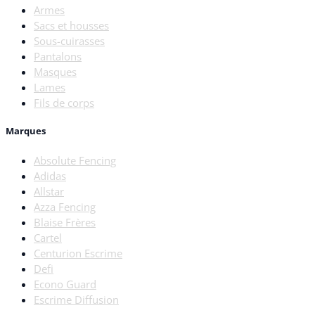
Armes
Sacs et housses
Sous-cuirasses
Pantalons
Masques
Lames
Fils de corps
Marques
Absolute Fencing
Adidas
Allstar
Azza Fencing
Blaise Frères
Cartel
Centurion Escrime
Defi
Econo Guard
Escrime Diffusion