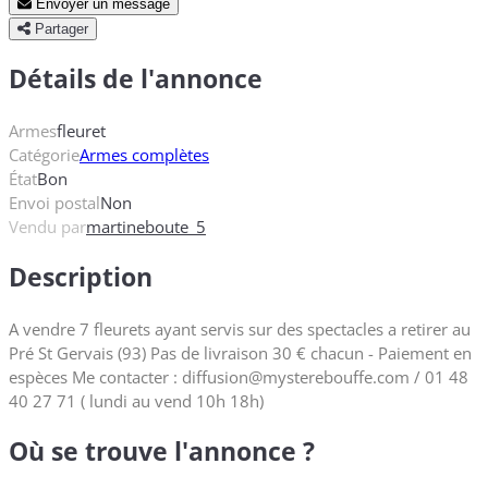
Envoyer un message
Partager
Détails de l'annonce
Armes
fleuret
Catégorie
Armes complètes
État
Bon
Envoi postal
Non
Vendu par
martineboute_5
Description
A vendre 7 fleurets ayant servis sur des spectacles a retirer au
Pré St Gervais (93) Pas de livraison 30 € chacun - Paiement en
espèces Me contacter : diffusion@mysterebouffe.com / 01 48
40 27 71 ( lundi au vend 10h 18h)
Où se trouve l'annonce ?