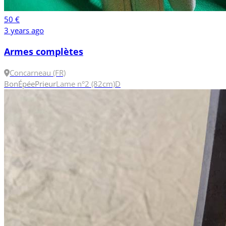
50 €
3 years ago
Armes complètes
Concarneau (FR)
Bon
Épée
Prieur
Lame n°2 (82cm)
D