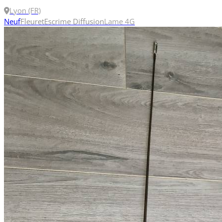
Lyon (FR)
Neuf
Fleuret
Escrime Diffusion
Lame 4
G