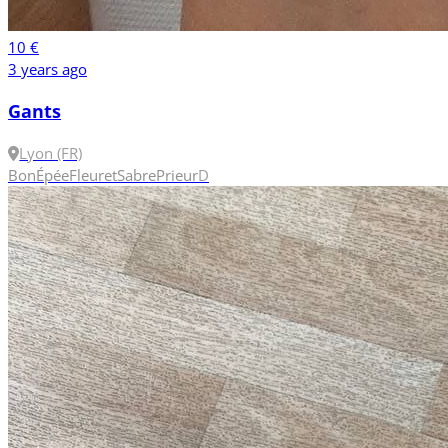
10 €
3 years ago
Gants
Lyon (FR)
Bon
Épée
Fleuret
Sabre
Prieur
D