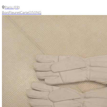
Paris (FR)
Bon
Fleuret
Cartel
350N
G