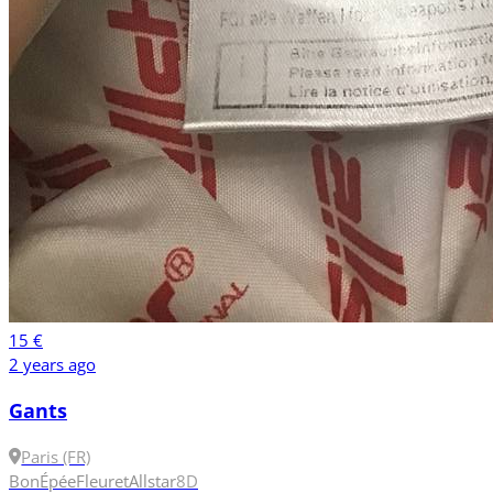
15 €
2 years ago
Gants
Paris (FR)
Bon
Épée
Fleuret
Allstar
8
D