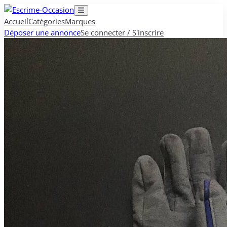
Accueil
Catégories
Marques
Déposer une annonce
Se connecter / S'inscrire