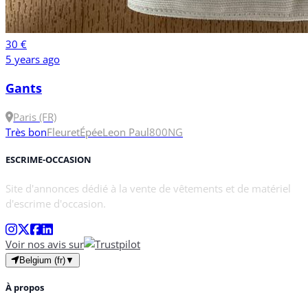
30 €
5 years ago
Gants
Paris (FR)
Très bon
Fleuret
Épée
Leon Paul
800N
G
ESCRIME-OCCASION
Site d'annonces dédié à la vente de vêtements et de matériel
d'escrime d'occasion.
Voir nos avis sur
Belgium (fr)
▼
À propos