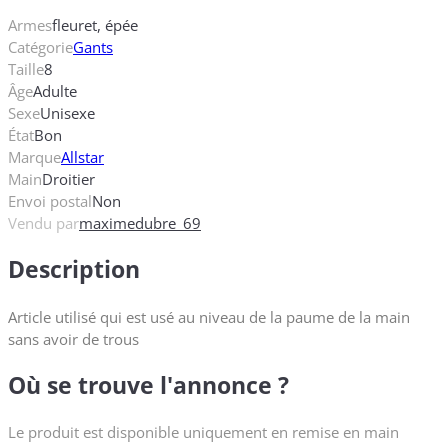
Armes
fleuret, épée
Catégorie
Gants
Taille
8
Âge
Adulte
Sexe
Unisexe
État
Bon
Marque
Allstar
Main
Droitier
Envoi postal
Non
Vendu par
maximedubre_69
Description
Article utilisé qui est usé au niveau de la paume de la main
sans avoir de trous
Où se trouve l'annonce ?
Le produit est disponible uniquement en remise en main