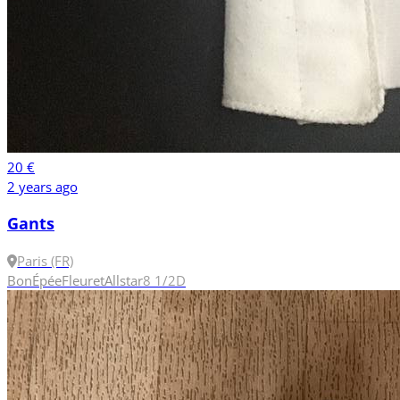
20 €
2 years ago
Gants
Paris (FR)
Bon
Épée
Fleuret
Allstar
8 1/2
D