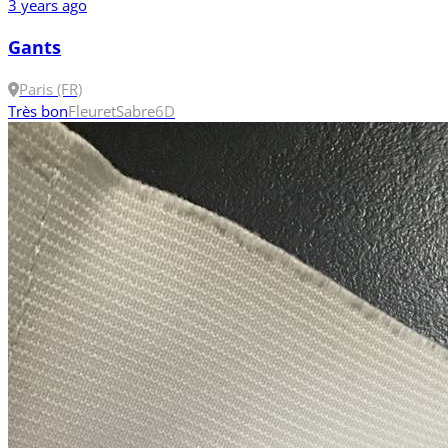
3 years ago
Gants
Paris (FR)
Très bon
Fleuret
Sabre
6
D