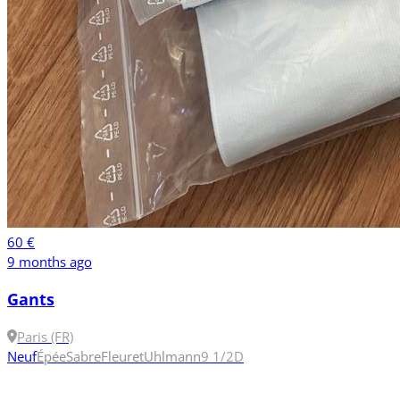
60 €
9 months ago
Gants
Paris (FR)
Neuf
Épée
Sabre
Fleuret
Uhlmann
9 1/2
D