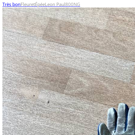
Très bon
Fleuret
Épée
Leon Paul
800N
G