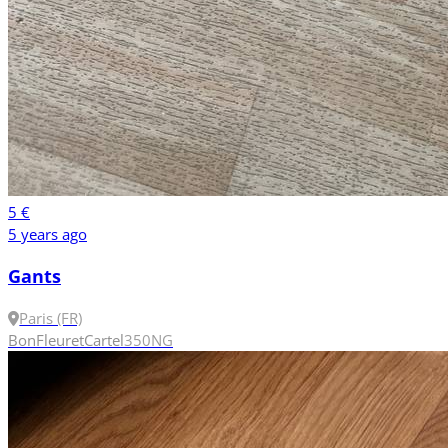
5 €
5 years ago
Gants
Paris (FR)
Bon
Fleuret
Cartel
350N
G