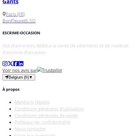
Gants
Paris (FR)
Bon
Fleuret
6.5
D
ESCRIME-OCCASION
Site d'annonces dédié à la vente de vêtements et de matériel
d'escrime d'occasion.
Voir nos avis sur
Belgium (fr)
▼
À propos
Mentions légales
Conditions générales d'utilisation
Conditions générales de vente
Politique de confidentialité
Nous contacter
Foire aux questions