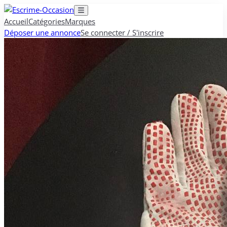
Accueil
Catégories
Marques
Déposer une annonce
Se connecter / S'inscrire