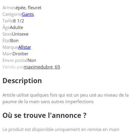
Armes
épée, fleuret
Catégorie
Gants
Taille
8 1/2
Âge
Adulte
Sexe
Unisexe
État
Bon
Marque
Allstar
Main
Droitier
Envoi postal
Non
Vendu par
maximedubre_69
Description
Article utilisé quelques fois qui est un peu usé au niveau de la
paume de la main sans autres imperfections
Où se trouve l'annonce ?
Le produit est disponible uniquement en remise en main