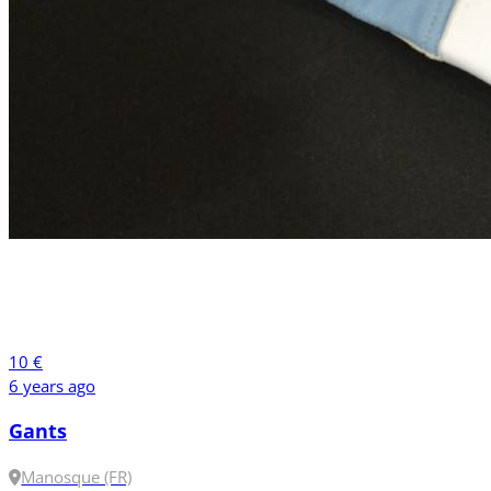
10 €
6 years ago
Gants
Manosque (FR)