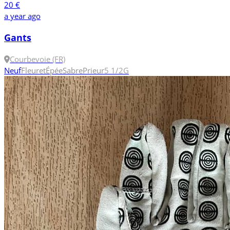
20 €
a year ago
Gants
Courbevoie (FR)
Neuf
Fleuret
Épée
Sabre
Prieur
5 1/2
G