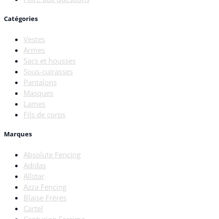
Catégories
Vestes
Armes
Sacs et housses
Sous-cuirasses
Pantalons
Masques
Lames
Fils de corps
Marques
Absolute Fencing
Adidas
Allstar
Azza Fencing
Blaise Frères
Cartel