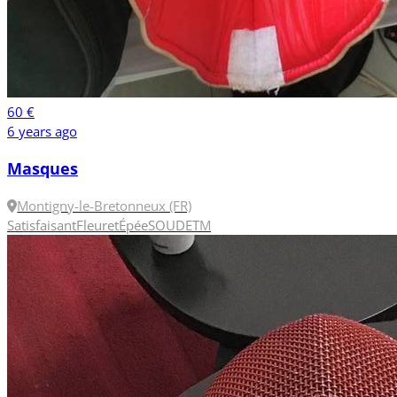
60 €
6 years ago
Masques
Montigny-le-Bretonneux (FR)
Satisfaisant
Fleuret
Épée
SOUDET
M