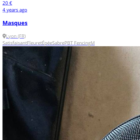
20 €
4 years ago
Masques
Lyon (FR)
Satisfaisant
Fleuret
Épée
Sabre
PBT Fencing
M