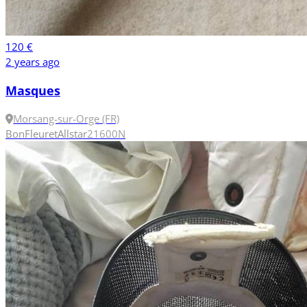
120 €
2 years ago
Masques
Morsang-sur-Orge (FR)
Bon
Fleuret
Allstar
2
1600N