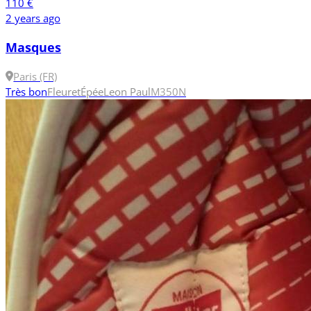
110 €
2 years ago
Masques
Paris (FR)
Très bon
Fleuret
Épée
Leon Paul
M
350N