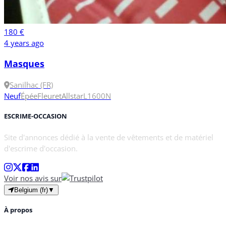
180 €
4 years ago
Masques
Sanilhac (FR)
Neuf
Épée
Fleuret
Allstar
L
1600N
ESCRIME-OCCASION
Site d'annonces dédié à la vente de vêtements et de matériel
d'escrime d'occasion.
Voir nos avis sur
Belgium (fr)
▼
À propos