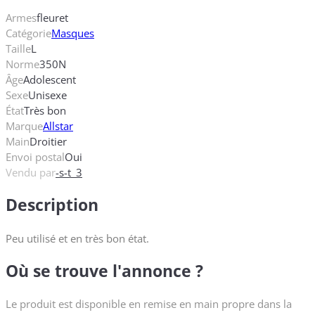
Armes
fleuret
Catégorie
Masques
Taille
L
Norme
350N
Âge
Adolescent
Sexe
Unisexe
État
Très bon
Marque
Allstar
Main
Droitier
Envoi postal
Oui
Vendu par
-s-t_3
Description
Peu utilisé et en très bon état.
Où se trouve l'annonce ?
Le produit est disponible en remise en main propre dans la