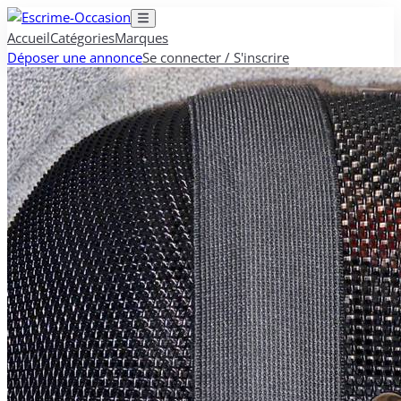
Accueil
Catégories
Marques
Déposer une annonce
Se connecter / S'inscrire