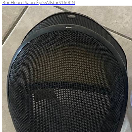
Bon
Fleuret
Sabre
Épée
Allstar
S
1600N