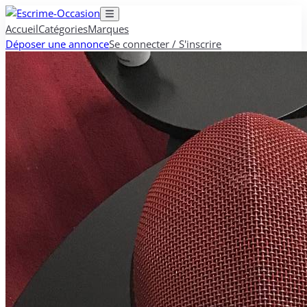
Accueil
Catégories
Marques
Déposer une annonce
Se connecter / S'inscrire