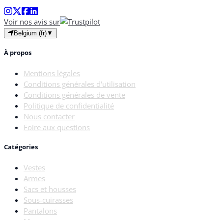
Voir nos avis sur
Belgium (fr)
▼
À propos
Mentions légales
Conditions générales d'utilisation
Conditions générales de vente
Politique de confidentialité
Nous contacter
Foire aux questions
Catégories
Vestes
Armes
Sacs et housses
Sous-cuirasses
Pantalons