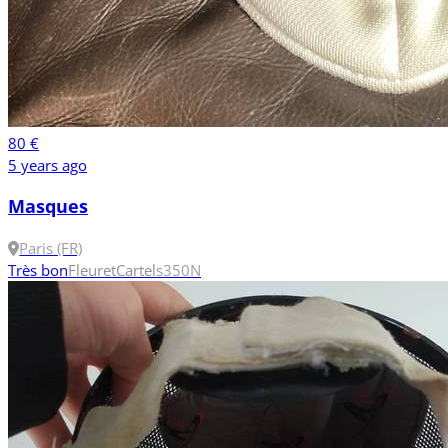
80 €
5 years ago
Masques
Paris (FR)
Très bon
Fleuret
Cartel
s
350N