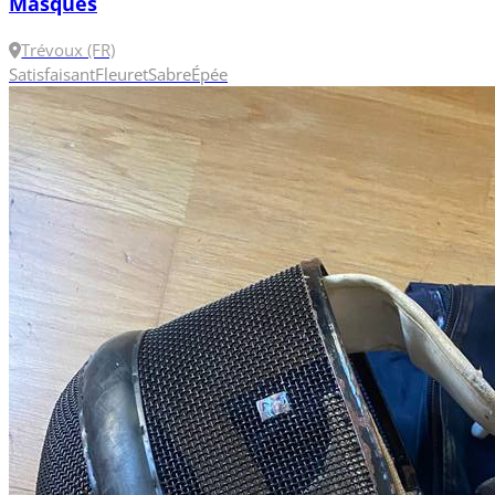
Masques
Trévoux (FR)
Satisfaisant
Fleuret
Sabre
Épée