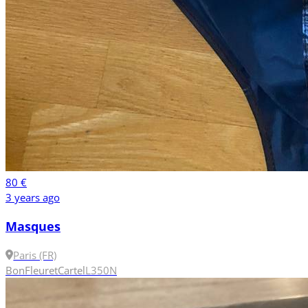
80 €
3 years ago
Masques
Paris (FR)
Bon
Fleuret
Cartel
L
350N