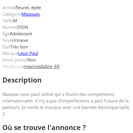
Armes
fleuret, épée
Catégorie
Masques
Taille
M
Norme
350N
Âge
Adolescent
Sexe
Unisexe
État
Très bon
Marque
Leon Paul
Envoi postal
Non
Vendu par
maximedubre_69
Description
Masque Leon paul utilisé qui a fourni des compétitions
internationales. Il n’y a pas d’imperfections à part l’usure de la
peinture. Je vends le masque avec une bavette électrique taille
2
Où se trouve l'annonce ?