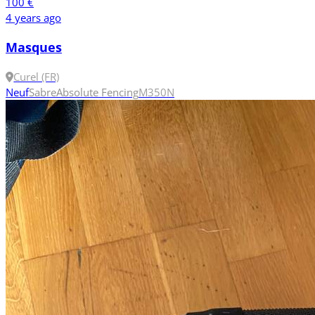
100 €
4 years ago
Masques
Curel (FR)
Neuf
Sabre
Absolute Fencing
M
350N