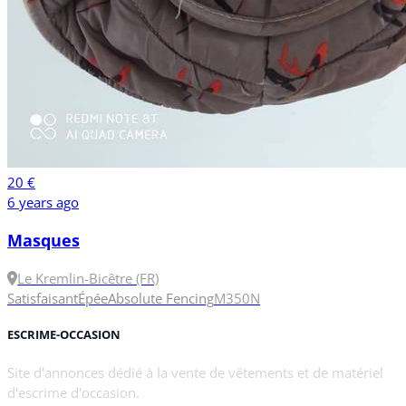
20 €
6 years ago
Masques
Le Kremlin-Bicêtre (FR)
Satisfaisant
Épée
Absolute Fencing
M
350N
ESCRIME-OCCASION
Site d'annonces dédié à la vente de vêtements et de matériel
d'escrime d'occasion.