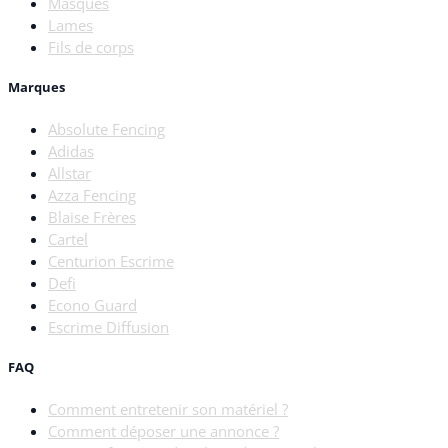
Masques
Lames
Fils de corps
Marques
Absolute Fencing
Adidas
Allstar
Azza Fencing
Blaise Frères
Cartel
Centurion Escrime
Defi
Econo Guard
Escrime Diffusion
FAQ
Comment entretenir son matériel ?
Comment déposer une annonce ?