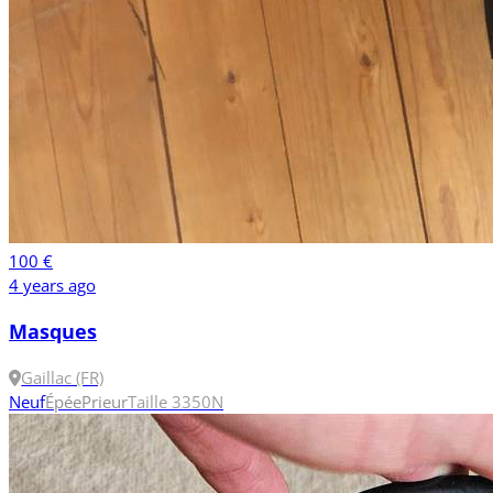
100 €
4 years ago
Masques
Gaillac (FR)
Neuf
Épée
Prieur
Taille 3
350N