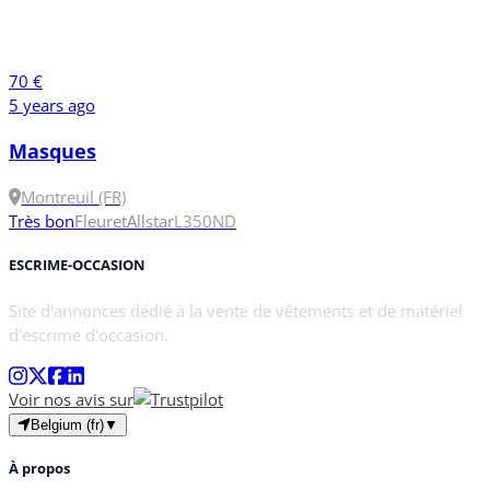
70 €
5 years ago
Masques
Montreuil (FR)
Très bon
Fleuret
Allstar
L
350N
D
ESCRIME-OCCASION
Site d'annonces dédié à la vente de vêtements et de matériel
d'escrime d'occasion.
Voir nos avis sur
Belgium (fr)
▼
À propos