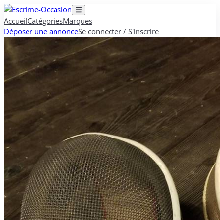
Accueil
Catégories
Marques
Déposer une annonce
Se connecter / S'inscrire