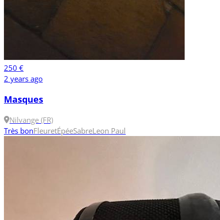
250 €
2 years ago
Masques
Nilvange (FR)
Très bon
Fleuret
Épée
Sabre
Leon Paul