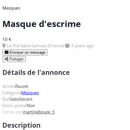
Masques
Masque d'escrime
10 €
Le Pré-Saint-Gervais (France)
3 years ago
Envoyer un message
Partager
Détails de l'annonce
Armes
fleuret
Catégorie
Masques
État
Satisfaisant
Envoi postal
Non
Vendu par
martineboute_5
Description