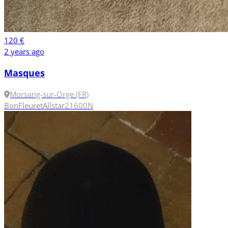
120 €
2 years ago
Masques
Morsang-sur-Orge (FR)
Bon
Fleuret
Allstar
2
1600N