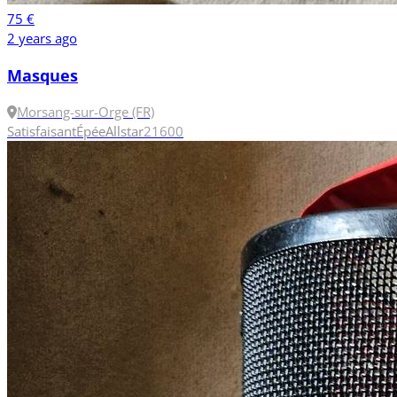
75 €
2 years ago
Masques
Morsang-sur-Orge (FR)
Satisfaisant
Épée
Allstar
2
1600