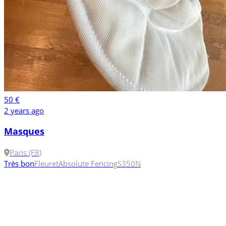
50 €
2 years ago
Masques
Paris (FR)
Très bon
Fleuret
Absolute Fencing
S
350N