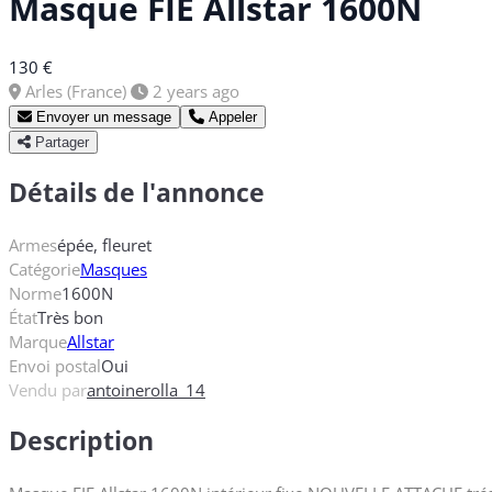
Masque FIE Allstar 1600N
130 €
Arles (France)
2 years ago
Envoyer un message
Appeler
Partager
Détails de l'annonce
Armes
épée, fleuret
Catégorie
Masques
Norme
1600N
État
Très bon
Marque
Allstar
Envoi postal
Oui
Vendu par
antoinerolla_14
Description