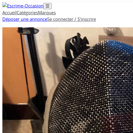
Accueil
Catégories
Marques
Déposer une annonce
Se connecter / S'inscrire