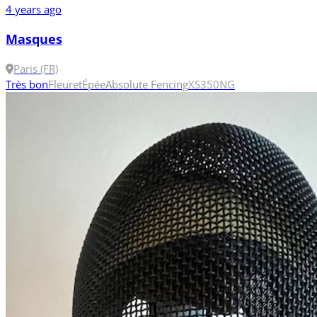
4 years ago
Masques
Paris (FR)
Très bon
Fleuret
Épée
Absolute Fencing
XS
350N
G