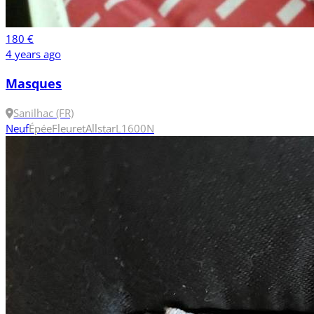
180 €
4 years ago
Masques
Sanilhac (FR)
Neuf
Épée
Fleuret
Allstar
L
1600N