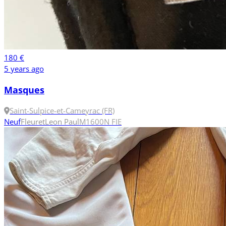
180 €
5 years ago
Masques
Saint-Sulpice-et-Cameyrac (FR)
Neuf
Fleuret
Leon Paul
M
1600N FIE