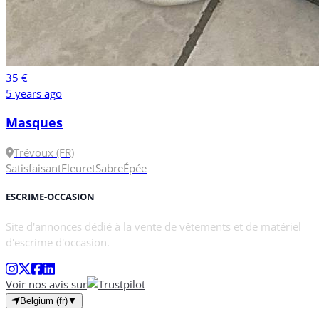
35 €
5 years ago
Masques
Trévoux (FR)
Satisfaisant
Fleuret
Sabre
Épée
ESCRIME-OCCASION
Site d'annonces dédié à la vente de vêtements et de matériel
d'escrime d'occasion.
Voir nos avis sur
Belgium (fr)
▼