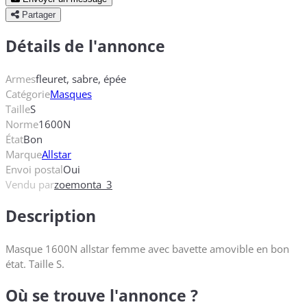
Partager
Détails de l'annonce
Armes
fleuret, sabre, épée
Catégorie
Masques
Taille
S
Norme
1600N
État
Bon
Marque
Allstar
Envoi postal
Oui
Vendu par
zoemonta_3
Description
Masque 1600N allstar femme avec bavette amovible en bon
état. Taille S.
Où se trouve l'annonce ?