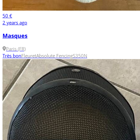
50 €
2 years ago
Masques
Paris (FR)
Très bon
Fleuret
Absolute Fencing
S
350N