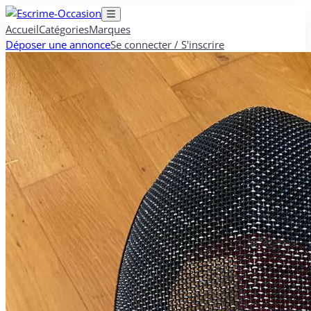
Accueil
Catégories
Marques
Déposer une annonce
Se connecter / S'inscrire