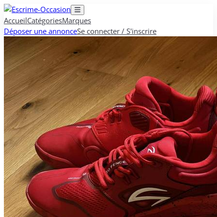
Accueil
Catégories
Marques
Déposer une annonce
Se connecter / S'inscrire