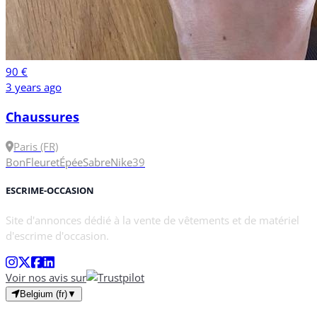
90 €
3 years ago
Chaussures
Paris (FR)
Bon
Fleuret
Épée
Sabre
Nike
39
ESCRIME-OCCASION
Site d'annonces dédié à la vente de vêtements et de matériel
d'escrime d'occasion.
Voir nos avis sur
Belgium (fr)
▼