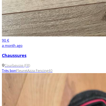
90 €
a month ago
Chaussures
Courbevoie (FR)
Très bon
Fleuret
Azza Fencing
40