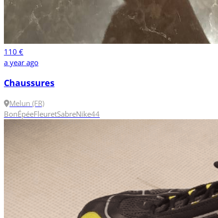
110 €
a year ago
Chaussures
Melun (FR)
Bon
Épée
Fleuret
Sabre
Nike
44