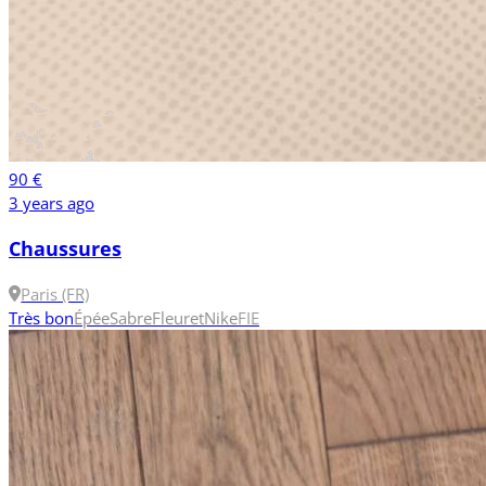
90 €
3 years ago
Chaussures
Paris (FR)
Très bon
Épée
Sabre
Fleuret
Nike
FIE