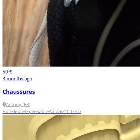
50 €
3 months ago
Chaussures
Antony (FR)
Bon
Fleuret
Épée
Sabre
Adidas
41 1/3
D