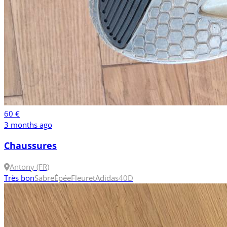
60 €
3 months ago
Chaussures
Antony (FR)
Très bon
Sabre
Épée
Fleuret
Adidas
40
D