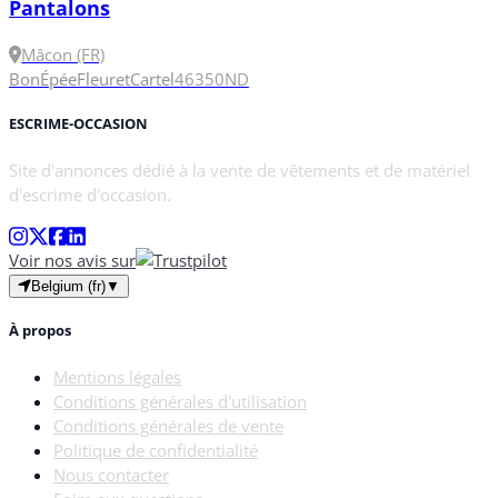
Pantalons
Mâcon (FR)
Bon
Épée
Fleuret
Cartel
46
350N
D
ESCRIME-OCCASION
Site d'annonces dédié à la vente de vêtements et de matériel
d'escrime d'occasion.
Voir nos avis sur
Belgium (fr)
▼
À propos
Mentions légales
Conditions générales d'utilisation
Conditions générales de vente
Politique de confidentialité
Nous contacter