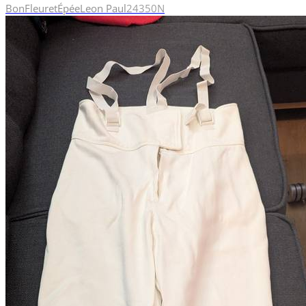
Bon
Fleuret
Épée
Leon Paul
24
350N