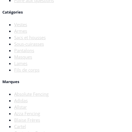
Foire aux questions
Catégories
Vestes
Armes
Sacs et housses
Sous-cuirasses
Pantalons
Masques
Lames
Fils de corps
Marques
Absolute Fencing
Adidas
Allstar
Azza Fencing
Blaise Frères
Cartel