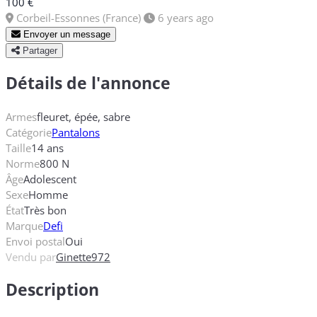
100 €
Corbeil-Essonnes (France)
6 years ago
Envoyer un message
Partager
Détails de l'annonce
Armes
fleuret, épée, sabre
Catégorie
Pantalons
Taille
14 ans
Norme
800 N
Âge
Adolescent
Sexe
Homme
État
Très bon
Marque
Defi
Envoi postal
Oui
Vendu par
Ginette972
Description