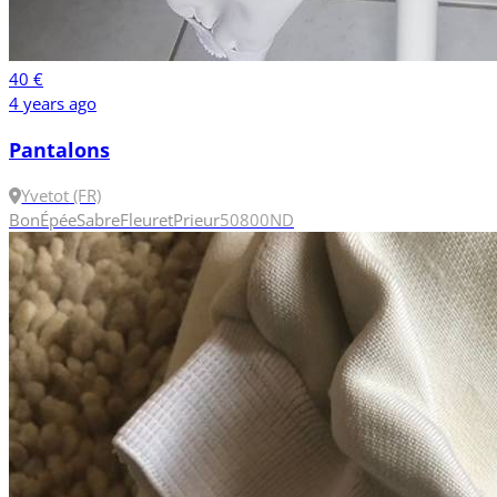
40 €
4 years ago
Pantalons
Yvetot (FR)
Bon
Épée
Sabre
Fleuret
Prieur
50
800N
D