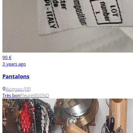
90 €
3 years ago
Pantalons
Avignon (FR)
Très bon
Fleuret
800N
D