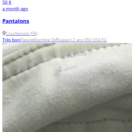
50 €
a month ago
Pantalons
Courbevoie (FR)
Très bon
Fleuret
Escrime Diffusion
12 ans
EN13567
G