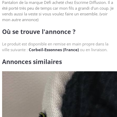
Pantalon de la marque Défi acheté chez Escrime Diffusion. Il a
été porté très peu de temps car mon fils a grandi d'un coup. Je
vends aussi la veste si vous voulez faire un ensemble. (voir
mon autre annonce)
Où se trouve l'annonce ?
Le produit est disponible en remise en main propre dans la
ville suivante :
Corbeil-Essonnes (France)
ou en livraison.
Annonces similaires