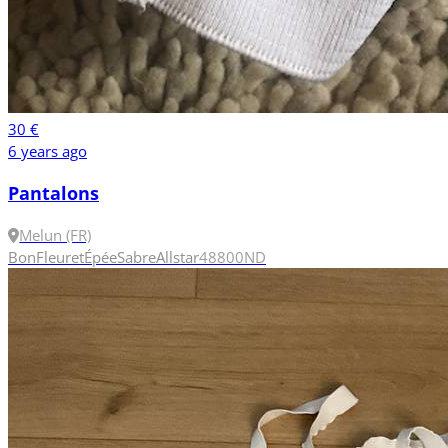
30 €
6 years ago
Pantalons
Melun (FR)
Bon
Fleuret
Épée
Sabre
Allstar
48
800N
D