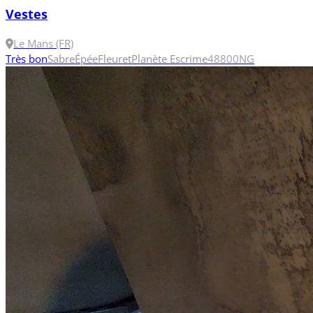
Vestes
Le Mans (FR)
Très bon
Sabre
Épée
Fleuret
Planète Escrime
48
800N
G