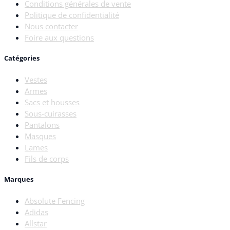
Conditions générales de vente
Politique de confidentialité
Nous contacter
Foire aux questions
Catégories
Vestes
Armes
Sacs et housses
Sous-cuirasses
Pantalons
Masques
Lames
Fils de corps
Marques
Absolute Fencing
Adidas
Allstar