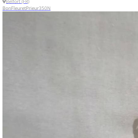
Belfort (FR)
Bon
Fleuret
Prieur
350N