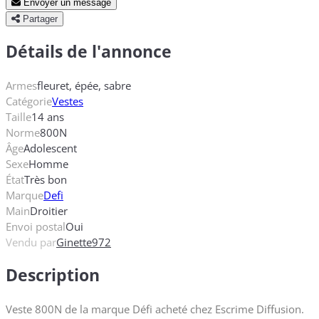
Envoyer un message
Partager
Détails de l'annonce
Armes
fleuret, épée, sabre
Catégorie
Vestes
Taille
14 ans
Norme
800N
Âge
Adolescent
Sexe
Homme
État
Très bon
Marque
Defi
Main
Droitier
Envoi postal
Oui
Vendu par
Ginette972
Description
Veste 800N de la marque Défi acheté chez Escrime Diffusion.