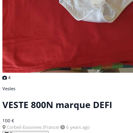
4
Vestes
VESTE 800N marque DEFI
100 €
Corbeil-Essonnes (France)
6 years ago