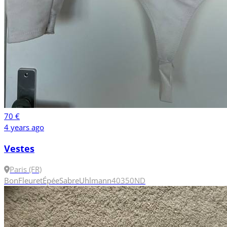
70 €
4 years ago
Vestes
Paris (FR)
Bon
Fleuret
Épée
Sabre
Uhlmann
40
350N
D