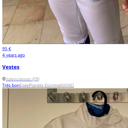
95 €
4 years ago
Vestes
Valenciennes (FR)
Très bon
Épée
Planète Escrime
800N
D