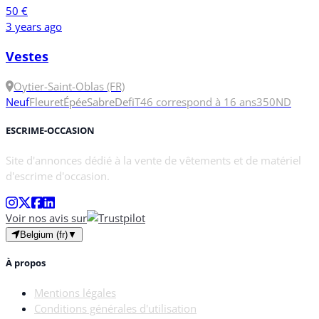
50 €
3 years ago
Vestes
Oytier-Saint-Oblas (FR)
Neuf
Fleuret
Épée
Sabre
Defi
T46 correspond à 16 ans
350N
D
ESCRIME-OCCASION
Site d'annonces dédié à la vente de vêtements et de matériel
d'escrime d'occasion.
Voir nos avis sur
Belgium (fr)
▼
À propos
Mentions légales
Conditions générales d'utilisation