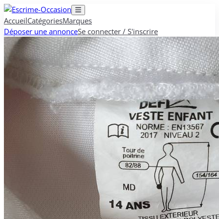
Accueil
Catégories
Marques
Déposer une annonce
Se connecter / S'inscrire