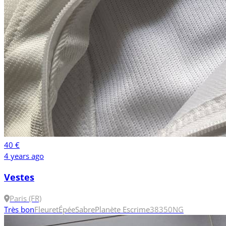
40 €
4 years ago
Vestes
Paris (FR)
Très bon
Fleuret
Épée
Sabre
Planète Escrime
38
350N
G