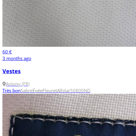
60 €
3 months ago
Vestes
Antony (FR)
Très bon
Sabre
Épée
Fleuret
Allstar
50
800N
D