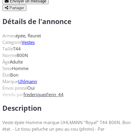
Envoyer un message
Partager
Détails de l'annonce
Armes
épée, fleuret
Catégorie
Vestes
Taille
T44
Norme
800N
Âge
Adulte
Sexe
Homme
État
Bon
Marque
Uhlmann
Envoi postal
Oui
Vendu par
frederiqued'enn_44
Description
Veste épée Homme marque UHLMANN "Royal" T44 800N. Bon
état. - Le tissu peluche un peu au cou (photo) - Par