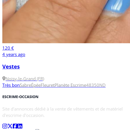
120 €
4 years ago
Vestes
Noisy-le-Grand (FR)
Très bon
Sabre
Épée
Fleuret
Planète Escrime
48
350N
D
ESCRIME-OCCASION
Site d'annonces dédié à la vente de vêtements et de matériel
d'escrime d'occasion.