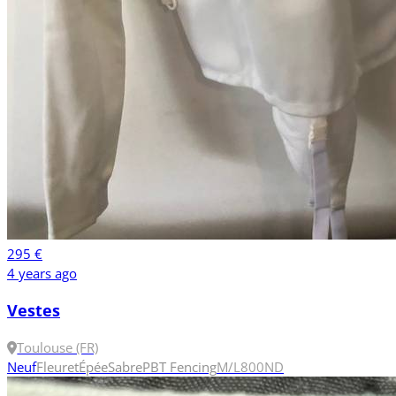
295 €
4 years ago
Vestes
Toulouse (FR)
Neuf
Fleuret
Épée
Sabre
PBT Fencing
M/L
800N
D