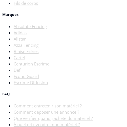
Fils de corps
Marques
Absolute Fencing
Adidas
Allstar
Azza Fencing
Blaise Frères
Cartel
Centurion Escrime
Defi
Econo Guard
Escrime Diffusion
FAQ
Comment entretenir son matériel ?
Comment déposer une annonce ?
Que vérifier quand j’achète du matériel ?
À quel prix vendre mon matériel ?