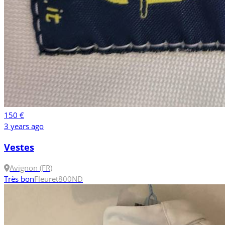
150 €
3 years ago
Vestes
Avignon (FR)
Très bon
Fleuret
800N
D