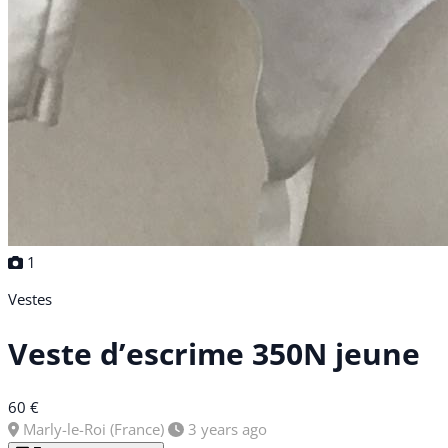
1
Vestes
Veste d’escrime 350N jeune
60 €
Marly-le-Roi (France)
3 years ago