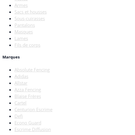
Armes
Sacs et housses
Sous-cuirasses
Pantalons
Masques
Lames
Fils de corps
Marques
Absolute Fencing
Adidas
Allstar
Azza Fencing
Blaise Frères
Cartel
Centurion Escrime
Defi
Econo Guard
Escrime Diffusion