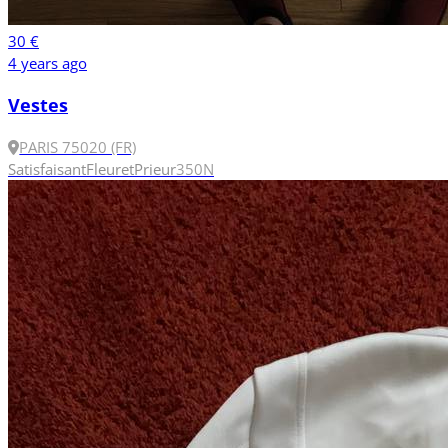
30 €
4 years ago
Vestes
PARIS 75020 (FR)
Satisfaisant
Fleuret
Prieur
350N