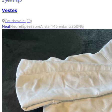
Vestes
Courbevoie (FR)
Neuf
Fleuret
Épée
Sabre
Allstar
146 enfants
350N
G