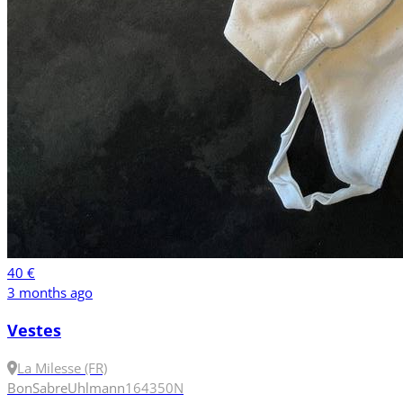
40 €
3 months ago
Vestes
La Milesse (FR)
Bon
Sabre
Uhlmann
164
350N