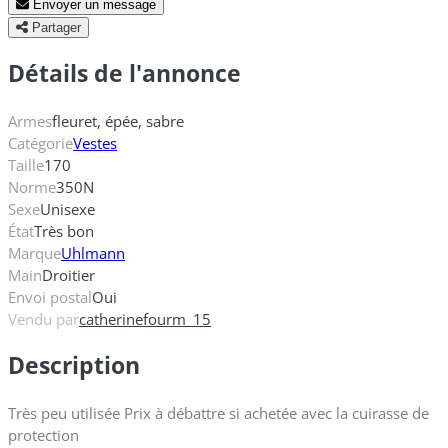
Envoyer un message
Partager
Détails de l'annonce
Armes
fleuret, épée, sabre
Catégorie
Vestes
Taille
170
Norme
350N
Sexe
Unisexe
État
Très bon
Marque
Uhlmann
Main
Droitier
Envoi postal
Oui
Vendu par
catherinefourm_15
Description
Très peu utilisée Prix à débattre si achetée avec la cuirasse de
protection