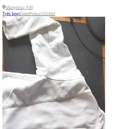
Margency (FR)
Très bon
Épée
Prieur
350N
D