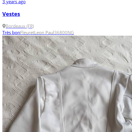
3 years ago
Vestes
Bordeaux (FR)
Très bon
Fleuret
Leon Paul
36
800N
G