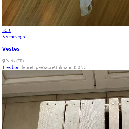
50 €
6 years ago
Vestes
Paris (FR)
Très bon
Fleuret
Épée
Sabre
Uhlmann
350N
G