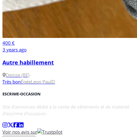
400 €
3 years ago
Autre habillement
Deinze (BE)
Très bon
Épée
Leon Paul
D
ESCRIME-OCCASION
Site d'annonces dédié à la vente de vêtements et de matériel
d'escrime d'occasion.
Voir nos avis sur