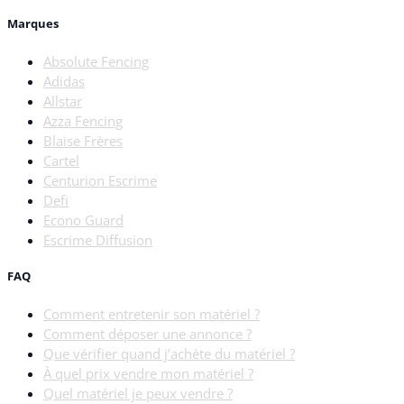
Marques
Absolute Fencing
Adidas
Allstar
Azza Fencing
Blaise Frères
Cartel
Centurion Escrime
Defi
Econo Guard
Escrime Diffusion
FAQ
Comment entretenir son matériel ?
Comment déposer une annonce ?
Que vérifier quand j’achète du matériel ?
À quel prix vendre mon matériel ?
Quel matériel je peux vendre ?