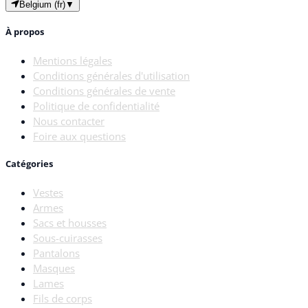
Belgium (fr)
▼
À propos
Mentions légales
Conditions générales d'utilisation
Conditions générales de vente
Politique de confidentialité
Nous contacter
Foire aux questions
Catégories
Vestes
Armes
Sacs et housses
Sous-cuirasses
Pantalons
Masques
Lames
Fils de corps