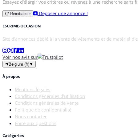
Essayez d'élargir vos critères ou revenez à une recherche sans fil
Déposer une annonce !
Réinitialiser
ESCRIME-OCCASION
Site d'annonces dédié à la vente de vêtements et de matériel d'
Voir nos avis sur
Belgium (fr)
▼
À propos
Mentions légales
Conditions générales d'utilisation
Conditions générales de vente
Politique de confidentialité
Nous contacter
Foire aux questions
Catégories