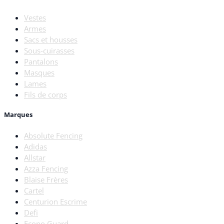
Vestes
Armes
Sacs et housses
Sous-cuirasses
Pantalons
Masques
Lames
Fils de corps
Marques
Absolute Fencing
Adidas
Allstar
Azza Fencing
Blaise Frères
Cartel
Centurion Escrime
Defi
Econo Guard