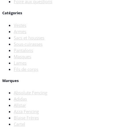
Foire aux questions
Catégories
Vestes
Armes
Sacs et housses
Sous-cuirasses
Pantalons
Masques
Lames
Fils de corps
Marques
Absolute Fencing
Adidas
Allstar
Azza Fencing
Blaise Frères
Cartel