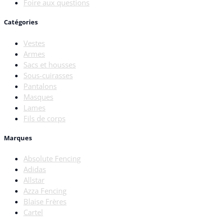
Foire aux questions
Catégories
Vestes
Armes
Sacs et housses
Sous-cuirasses
Pantalons
Masques
Lames
Fils de corps
Marques
Absolute Fencing
Adidas
Allstar
Azza Fencing
Blaise Frères
Cartel