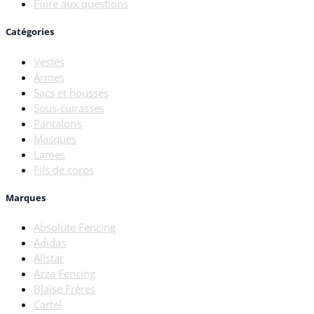
Foire aux questions
Catégories
Vestes
Armes
Sacs et housses
Sous-cuirasses
Pantalons
Masques
Lames
Fils de corps
Marques
Absolute Fencing
Adidas
Allstar
Azza Fencing
Blaise Frères
Cartel