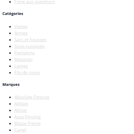
Foire aux questions
Catégories
Vestes
Armes
Sacs et housses
Sous-cuirasses
Pantalons
Masques
Lames
Fils de corps
Marques
Absolute Fencing
Adidas
Allstar
Azza Fencing
Blaise Frères
Cartel