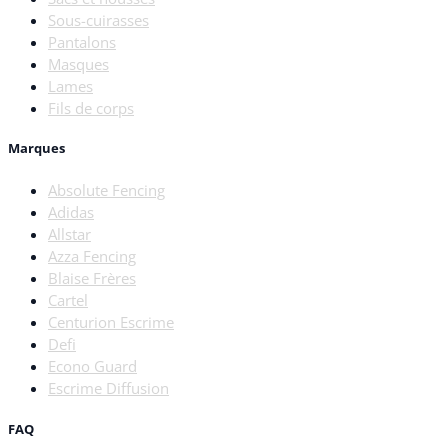
Sous-cuirasses
Pantalons
Masques
Lames
Fils de corps
Marques
Absolute Fencing
Adidas
Allstar
Azza Fencing
Blaise Frères
Cartel
Centurion Escrime
Defi
Econo Guard
Escrime Diffusion
FAQ