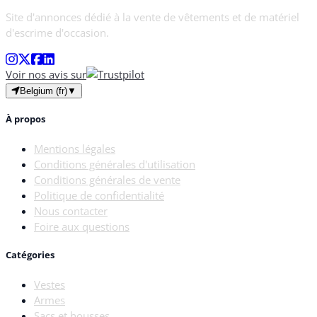
Site d'annonces dédié à la vente de vêtements et de matériel
d'escrime d'occasion.
Voir nos avis sur
Belgium (fr)
▼
À propos
Mentions légales
Conditions générales d'utilisation
Conditions générales de vente
Politique de confidentialité
Nous contacter
Foire aux questions
Catégories
Vestes
Armes
Sacs et housses