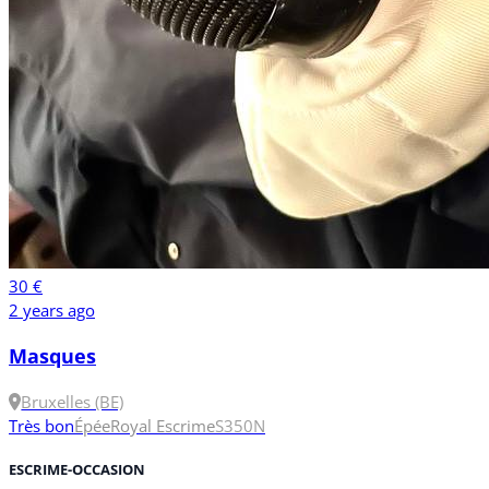
30 €
2 years ago
Masques
Bruxelles (BE)
Très bon
Épée
Royal Escrime
S
350N
ESCRIME-OCCASION