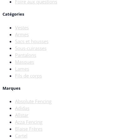
Foire aux questions
Catégories
Vestes
Armes
Sacs et housses
Sous-cuirasses
Pantalons
Masques
Lames
Fils de corps
Marques
Absolute Fencing
Adidas
Allstar
Azza Fencing
Blaise Frères
Cartel