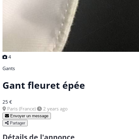
4
Gants
Gant fleuret épée
25 €
Paris (France)
2 years ago
Envoyer un message
Partager
Détails de l'annonce