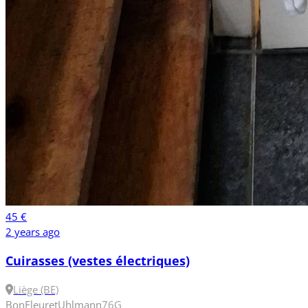
45 €
2 years ago
Cuirasses (vestes électriques)
Liège (BE)
Bon
Fleuret
Uhlmann
76
G