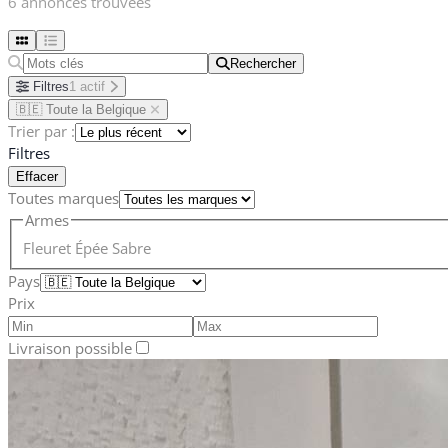
6 annonces trouvées
Rechercher
Rechercher
Filtres
1 actif
🇧🇪 Toute la Belgique
Trier par :
Filtres
Effacer
Toutes marques
Armes
Fleuret
Épée
Sabre
Pays
Prix
Livraison possible