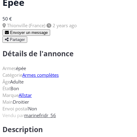
Épée
50 €
Thionville (France)
2 years ago
Envoyer un message
Partager
Détails de l'annonce
Armes
épée
Catégorie
Armes complètes
Âge
Adulte
État
Bon
Marque
Allstar
Main
Droitier
Envoi postal
Non
Vendu par
marinefridr_56
Description