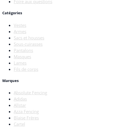
Foire aux questions
Catégories
Vestes
Armes
Sacs et housses
Sous-cuirasses
Pantalons
Masques
Lames
Fils de corps
Marques
Absolute Fencing
Adidas
Allstar
Azza Fencing
Blaise Frères
Cartel