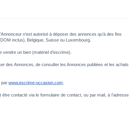
 L’Annonceur n’est autorisé à déposer des annonces qu’à des fins 
ce (DOM inclus), Belgique, Suisse ou Luxembourg. 
 vendre un bien (matériel d’escrime).
époser des Annonces, de consulter les Annonces publiées et les achats 
 par 
www.escrime-occasion.com
. 
 service d’Escrime-Occasion à contacter pour toute réclamation ou information complémentaire. Le Service Client peut être contacté via le formulaire de contact, ou par mail, à l’adresse 