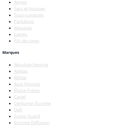
Armes
Sacs et housses
Sous-cuirasses
Pantalons
Masques
Lames
Fils de corps
Marques
Absolute Fencing
Adidas
Allstar
Azza Fencing
Blaise Frères
Cartel
Centurion Escrime
Defi
Econo Guard
Escrime Diffusion