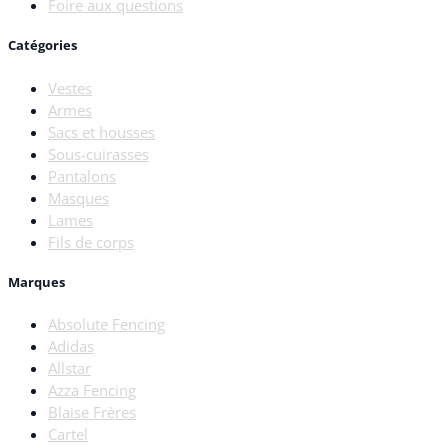
Foire aux questions
Catégories
Vestes
Armes
Sacs et housses
Sous-cuirasses
Pantalons
Masques
Lames
Fils de corps
Marques
Absolute Fencing
Adidas
Allstar
Azza Fencing
Blaise Frères
Cartel