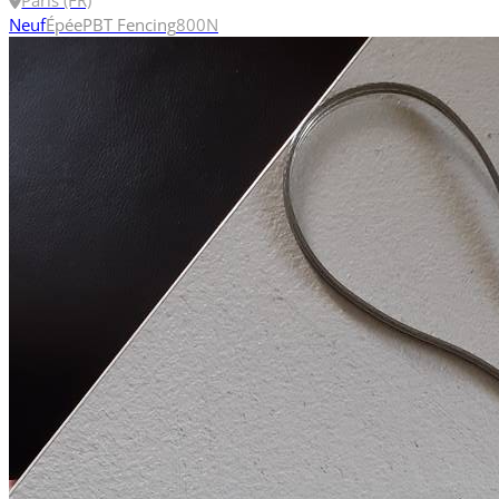
Paris (FR)
Neuf
Épée
PBT Fencing
800N