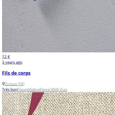
12 €
3 years ago
Fils de corps
Évreux (FR)
Très bon
Fleuret
Sabre
Fence With Fun