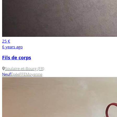
25 €
6 years ago
Fils de corps
Soulaire-et-Bourg (FR)
Neuf
Épée
FFE
Moyenne