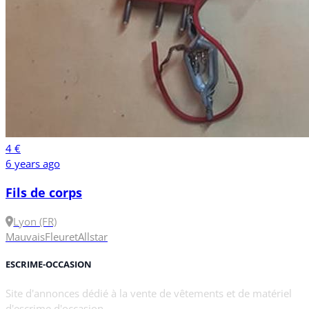
4 €
6 years ago
Fils de corps
Lyon (FR)
Mauvais
Fleuret
Allstar
ESCRIME-OCCASION
Site d'annonces dédié à la vente de vêtements et de matériel
d'escrime d'occasion.