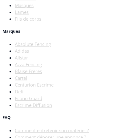
Masques
Lames
Fils de corps
Marques
Absolute Fencing
Adidas
Allstar
Azza Fencing
Blaise Frères
Cartel
Centurion Escrime
Defi
Econo Guard
Escrime Diffusion
FAQ
Comment entretenir son matériel ?
Comment déposer une annonce ?