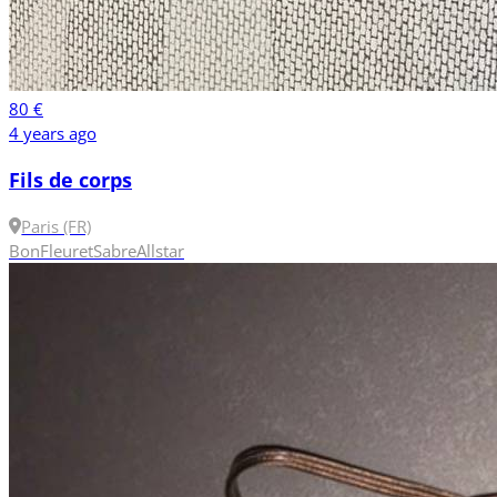
80 €
4 years ago
Fils de corps
Paris (FR)
Bon
Fleuret
Sabre
Allstar