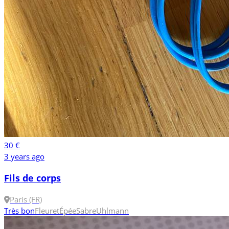
30 €
3 years ago
Fils de corps
Paris (FR)
Très bon
Fleuret
Épée
Sabre
Uhlmann