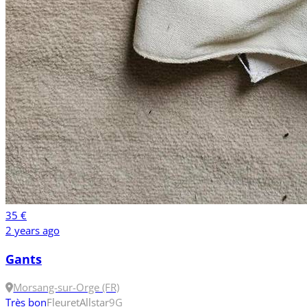
35 €
2 years ago
Gants
Morsang-sur-Orge (FR)
Très bon
Fleuret
Allstar
9
G