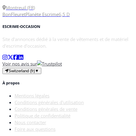
Montreuil (FR)
Bon
Fleuret
Planète Escrime
6,5
D
ESCRIME-OCCASION
Site d'annonces dédié à la vente de vêtements et de matériel
d'escrime d'occasion.
Voir nos avis sur
Switzerland (fr)
▼
À propos
Mentions légales
Conditions générales d'utilisation
Conditions générales de vente
Politique de confidentialité
Nous contacter
Foire aux questions