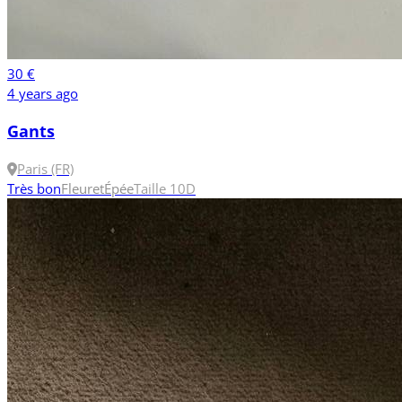
30 €
4 years ago
Gants
Paris (FR)
Très bon
Fleuret
Épée
Taille 10
D