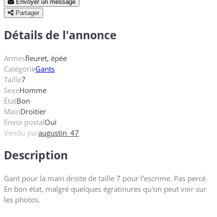
Envoyer un message
Partager
Détails de l'annonce
Armes
fleuret, épée
Catégorie
Gants
Taille
7
Sexe
Homme
État
Bon
Main
Droitier
Envoi postal
Oui
Vendu par
augustin_47
Description
Gant pour la main droite de taille 7 pour l'escrime. Pas percé.
En bon état, malgré quelques égratinures qu'on peut voir sur
les photos.