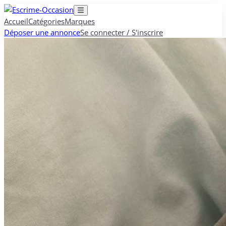
Accueil
Catégories
Marques
Déposer une annonce
Se connecter / S'inscrire