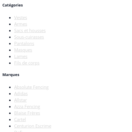
Catégories
Vestes
Armes
Sacs et housses
Sous-cuirasses
Pantalons
Masques
Lames
Fils de corps
Marques
Absolute Fencing
Adidas
Allstar
Azza Fencing
Blaise Frères
Cartel
Centurion Escrime