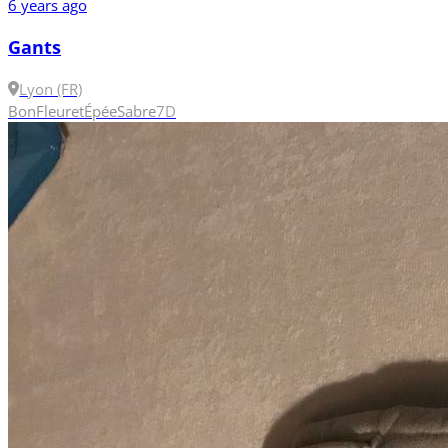
6 years ago
Gants
Lyon (FR)
Bon
Fleuret
Épée
Sabre
7
D