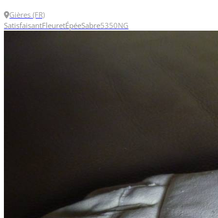
Gières (FR)
Satisfaisant
Fleuret
Épée
Sabre
5
350N
G