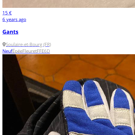
15 €
6 years ago
Gants
Soulaire-et-Bourg (FR)
Neuf
Épée
Fleuret
FFE
6
D