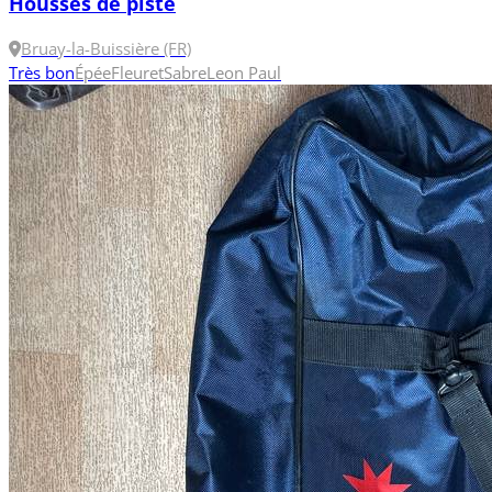
Housses de piste
Bruay-la-Buissière (FR)
Très bon
Épée
Fleuret
Sabre
Leon Paul