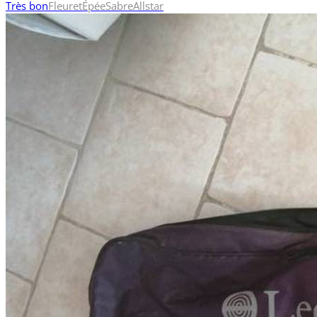
Très bon
Fleuret
Épée
Sabre
Allstar