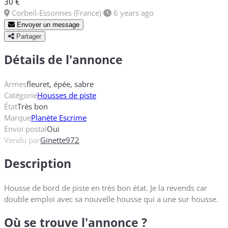
30 €
Corbeil-Essonnes (France)
6 years ago
Envoyer un message
Partager
Détails de l'annonce
Armes
fleuret, épée, sabre
Catégorie
Housses de piste
État
Très bon
Marque
Planète Escrime
Envoi postal
Oui
Vendu par
Ginette972
Description
Housse de bord de piste en très bon état. Je la revends car
double emploi avec sa nouvelle housse qui a une sur housse.
Où se trouve l'annonce ?