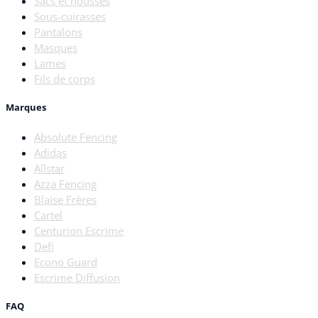
Sacs et housses
Sous-cuirasses
Pantalons
Masques
Lames
Fils de corps
Marques
Absolute Fencing
Adidas
Allstar
Azza Fencing
Blaise Frères
Cartel
Centurion Escrime
Defi
Econo Guard
Escrime Diffusion
FAQ