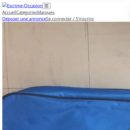
Accueil
Catégories
Marques
Déposer une annonce
Se connecter / S'inscrire