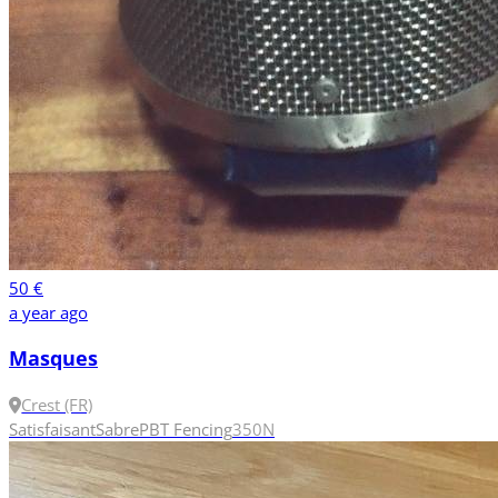
50 €
a year ago
Masques
Crest (FR)
Satisfaisant
Sabre
PBT Fencing
350N