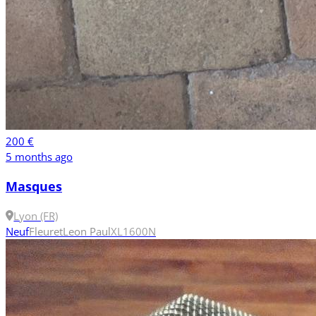
200 €
5 months ago
Masques
Lyon (FR)
Neuf
Fleuret
Leon Paul
XL
1600N