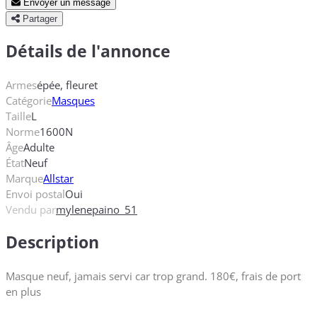
Envoyer un message
Partager
Détails de l'annonce
Armes
épée, fleuret
Catégorie
Masques
Taille
L
Norme
1600N
Âge
Adulte
État
Neuf
Marque
Allstar
Envoi postal
Oui
Vendu par
mylenepaino_51
Description
Masque neuf, jamais servi car trop grand. 180€, frais de port
en plus