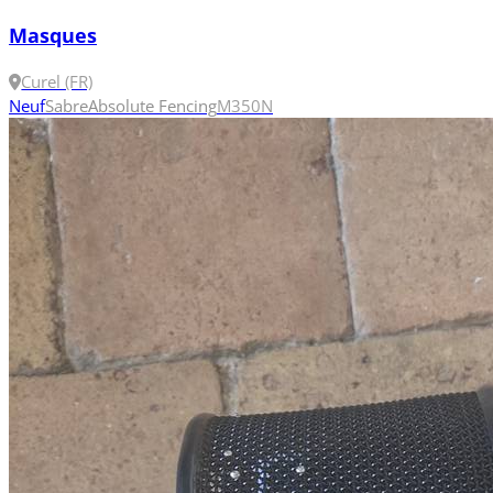
Masques
Curel (FR)
Neuf
Sabre
Absolute Fencing
M
350N