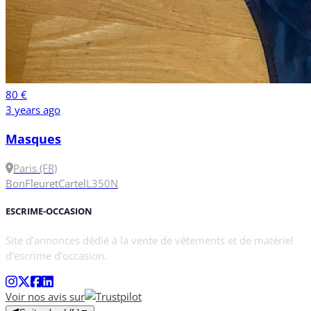
80 €
3 years ago
Masques
Paris (FR)
Bon
Fleuret
Cartel
L
350N
ESCRIME-OCCASION
Site d'annonces dédié à la vente de vêtements et de matériel
d'escrime d'occasion.
Voir nos avis sur