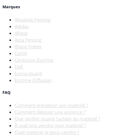
Marques
Absolute Fencing
Adidas
Allstar
Azza Fencing
Blaise Frères
Cartel
Centurion Escrime
Defi
Econo Guard
Escrime Diffusion
FAQ
Comment entretenir son matériel ?
Comment déposer une annonce ?
Que vérifier quand j’achète du matériel ?
À quel prix vendre mon matériel ?
Quel matériel je peux vendre ?