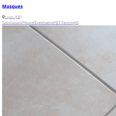
Masques
Lyon (FR)
Satisfaisant
Fleuret
Épée
Sabre
PBT Fencing
M