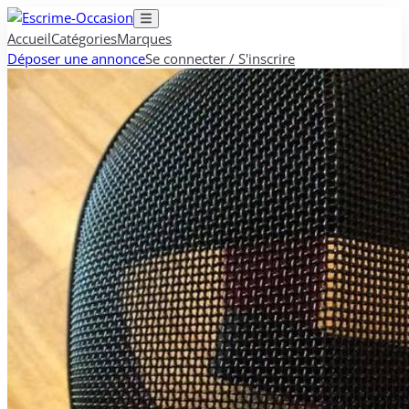
Accueil
Catégories
Marques
Déposer une annonce
Se connecter / S'inscrire