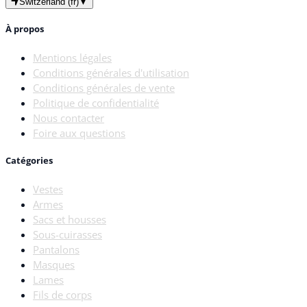
Switzerland (fr)
▼
À propos
Mentions légales
Conditions générales d'utilisation
Conditions générales de vente
Politique de confidentialité
Nous contacter
Foire aux questions
Catégories
Vestes
Armes
Sacs et housses
Sous-cuirasses
Pantalons
Masques
Lames
Fils de corps