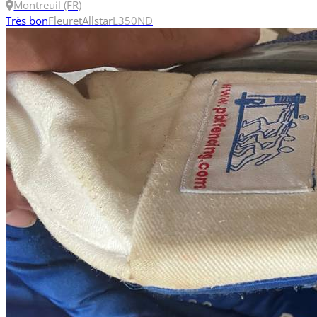
Montreuil (FR)
Très bon
Fleuret
Allstar
L
350N
D