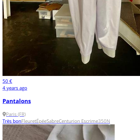
50 €
4 years ago
Pantalons
Paris (FR)
Très bon
Fleuret
Épée
Sabre
Centurion Escrime
350N