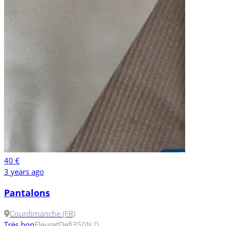
40 €
3 years ago
Pantalons
Courdimanche (FR)
Très bon
Fleuret
Defi
350N
D