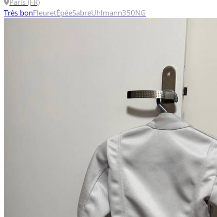
Paris (FR)
Très bon
Fleuret
Épée
Sabre
Uhlmann
350N
G