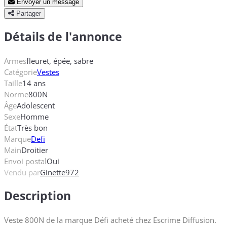
Envoyer un message
Partager
Détails de l'annonce
Armes
fleuret, épée, sabre
Catégorie
Vestes
Taille
14 ans
Norme
800N
Âge
Adolescent
Sexe
Homme
État
Très bon
Marque
Defi
Main
Droitier
Envoi postal
Oui
Vendu par
Ginette972
Description
Veste 800N de la marque Défi acheté chez Escrime Diffusion.