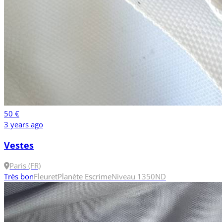
50 €
3 years ago
Vestes
Paris (FR)
Très bon
Fleuret
Planète Escrime
Niveau 1
350N
D