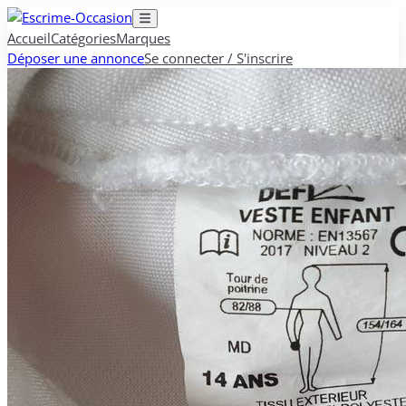
Accueil
Catégories
Marques
Déposer une annonce
Se connecter / S'inscrire