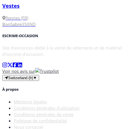
Vestes
Rennes (FR)
Bon
Sabre
350N
D
ESCRIME-OCCASION
Site d'annonces dédié à la vente de vêtements et de matériel
d'escrime d'occasion.
Voir nos avis sur
Switzerland (fr)
▼
À propos
Mentions légales
Conditions générales d'utilisation
Conditions générales de vente
Politique de confidentialité
Nous contacter