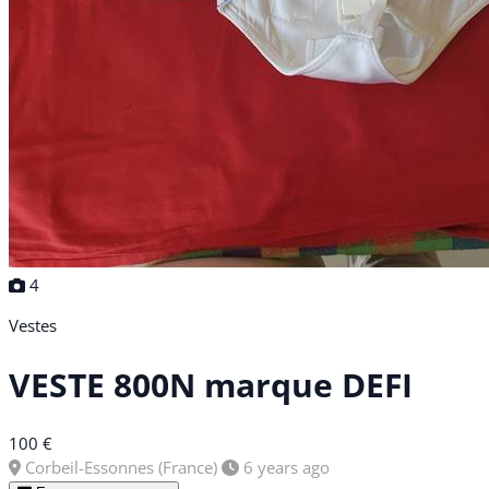
4
Vestes
VESTE 800N marque DEFI
100 €
Corbeil-Essonnes (France)
6 years ago