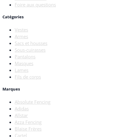
Foire aux questions
Catégories
Vestes
Armes
Sacs et housses
Sous-cuirasses
Pantalons
Masques
Lames
Fils de corps
Marques
Absolute Fencing
Adidas
Allstar
Azza Fencing
Blaise Frères
Cartel