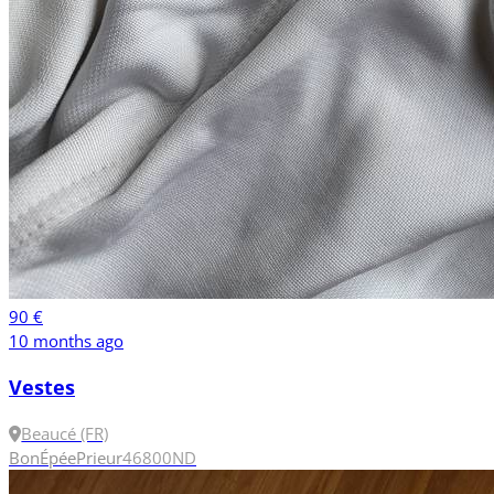
90 €
10 months ago
Vestes
Beaucé (FR)
Bon
Épée
Prieur
46
800N
D