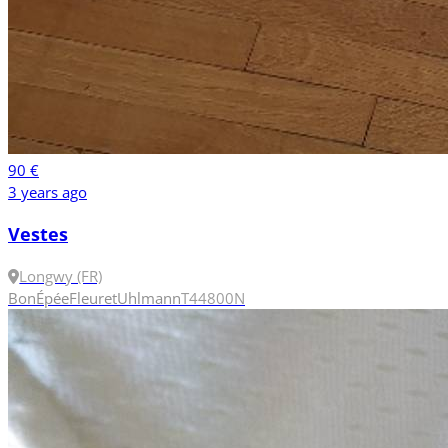
90 €
3 years ago
Vestes
Longwy (FR)
Bon
Épée
Fleuret
Uhlmann
T44
800N