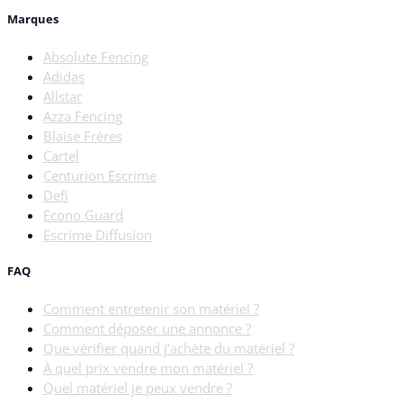
Marques
Absolute Fencing
Adidas
Allstar
Azza Fencing
Blaise Frères
Cartel
Centurion Escrime
Defi
Econo Guard
Escrime Diffusion
FAQ
Comment entretenir son matériel ?
Comment déposer une annonce ?
Que vérifier quand j’achète du matériel ?
À quel prix vendre mon matériel ?
Quel matériel je peux vendre ?