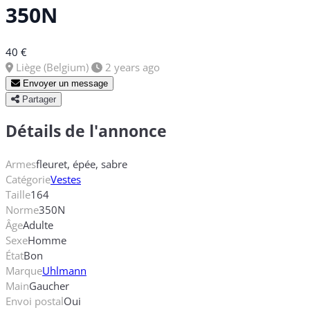
350N
40 €
Liège (Belgium)
2 years ago
Envoyer un message
Partager
Détails de l'annonce
Armes
fleuret, épée, sabre
Catégorie
Vestes
Taille
164
Norme
350N
Âge
Adulte
Sexe
Homme
État
Bon
Marque
Uhlmann
Main
Gaucher
Envoi postal
Oui