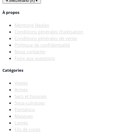
Switzerland (fr)
▼
À propos
Mentions légales
Conditions générales d'utilisation
Conditions générales de vente
Politique de confidentialité
Nous contacter
Foire aux questions
Catégories
Vestes
Armes
Sacs et housses
Sous-cuirasses
Pantalons
Masques
Lames
Fils de corps