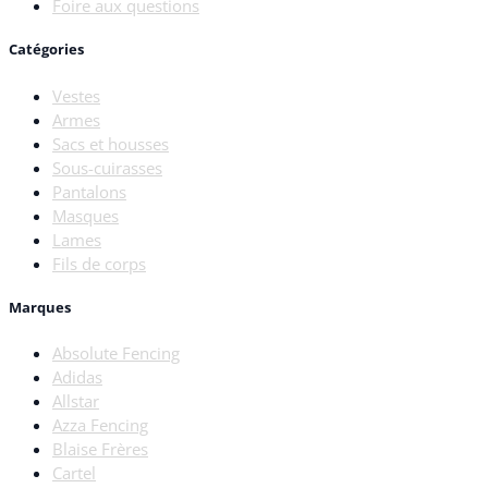
Foire aux questions
Catégories
Vestes
Armes
Sacs et housses
Sous-cuirasses
Pantalons
Masques
Lames
Fils de corps
Marques
Absolute Fencing
Adidas
Allstar
Azza Fencing
Blaise Frères
Cartel