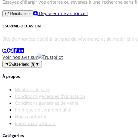
Essayez d'élargir vos critères ou revenez à une recherche sans fil
Déposer une annonce !
Réinitialiser
ESCRIME-OCCASION
Site d'annonces dédié à la vente de vêtements et de matériel d'
Voir nos avis sur
Switzerland (fr)
▼
À propos
Mentions légales
Conditions générales d'utilisation
Conditions générales de vente
Politique de confidentialité
Nous contacter
Foire aux questions
Catégories