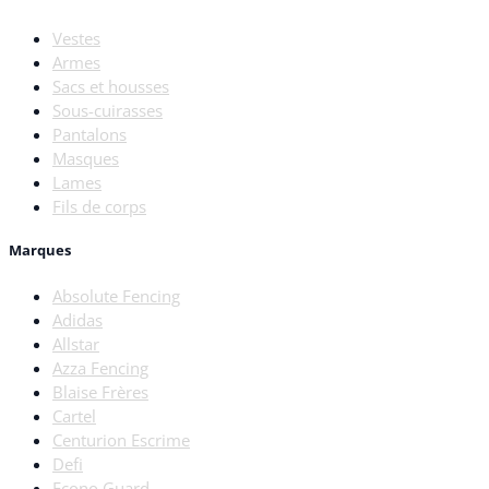
Vestes
Armes
Sacs et housses
Sous-cuirasses
Pantalons
Masques
Lames
Fils de corps
Marques
Absolute Fencing
Adidas
Allstar
Azza Fencing
Blaise Frères
Cartel
Centurion Escrime
Defi
Econo Guard