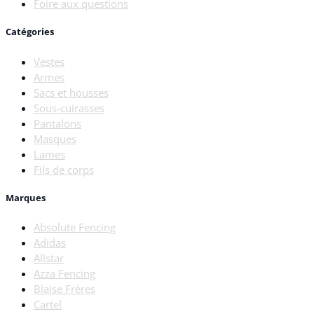
Foire aux questions
Catégories
Vestes
Armes
Sacs et housses
Sous-cuirasses
Pantalons
Masques
Lames
Fils de corps
Marques
Absolute Fencing
Adidas
Allstar
Azza Fencing
Blaise Frères
Cartel