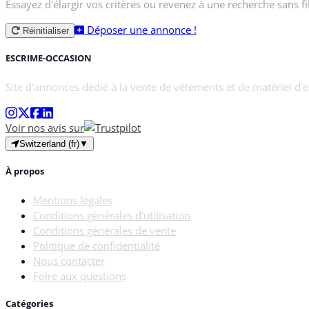
Essayez d'élargir vos critères ou revenez à une recherche sans fil
Déposer une annonce !
Réinitialiser
ESCRIME-OCCASION
Site d'annonces dédié à la vente de vêtements et de matériel d'
Voir nos avis sur
Switzerland (fr)
▼
À propos
Mentions légales
Conditions générales d'utilisation
Conditions générales de vente
Politique de confidentialité
Nous contacter
Foire aux questions
Catégories