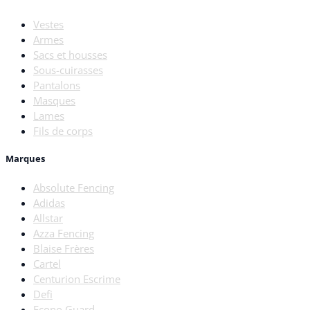
Vestes
Armes
Sacs et housses
Sous-cuirasses
Pantalons
Masques
Lames
Fils de corps
Marques
Absolute Fencing
Adidas
Allstar
Azza Fencing
Blaise Frères
Cartel
Centurion Escrime
Defi
Econo Guard