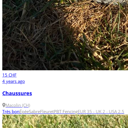
15 CHF
4 years ago
Chaussures
Macolin (CH)
Très bon
Épée
Sabre
Fleuret
PBT Fencing
EUR 35 - UK 2 - USA 2.5