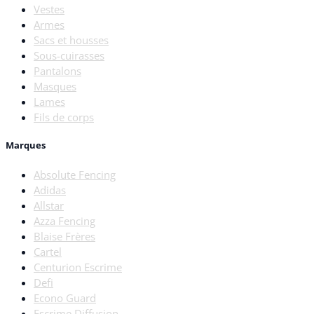
Vestes
Armes
Sacs et housses
Sous-cuirasses
Pantalons
Masques
Lames
Fils de corps
Marques
Absolute Fencing
Adidas
Allstar
Azza Fencing
Blaise Frères
Cartel
Centurion Escrime
Defi
Econo Guard
Escrime Diffusion