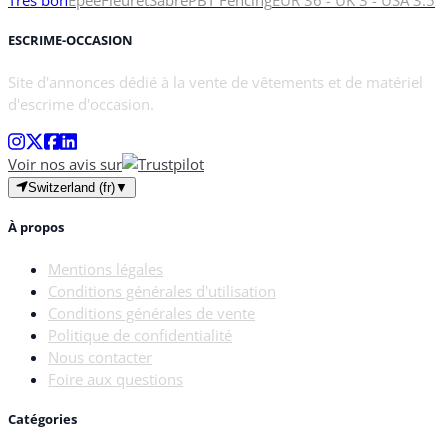
Très bon
Épée
Fleuret
Sabre
PBT Fencing
EUR 36 - UK 3 - USA 3.5
ESCRIME-OCCASION
Site d'annonces dédié à la vente de vêtements et de matériel
d'escrime d'occasion.
Voir nos avis sur
Switzerland (fr)
▼
À propos
Mentions légales
Conditions générales d'utilisation
Conditions générales de vente
Politique de confidentialité
Nous contacter
Foire aux questions
Catégories