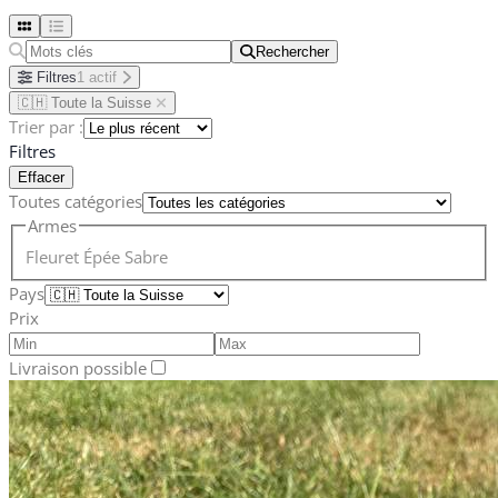
Rechercher
Rechercher
Filtres
1 actif
🇨🇭 Toute la Suisse
Trier par :
Filtres
Effacer
Toutes catégories
Armes
Fleuret
Épée
Sabre
Pays
Prix
Livraison possible