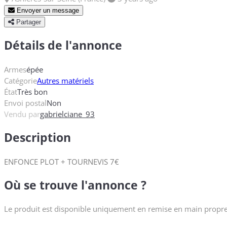
Envoyer un message
Partager
Détails de l'annonce
Armes
épée
Catégorie
Autres matériels
État
Très bon
Envoi postal
Non
Vendu par
gabrielciane_93
Description
ENFONCE PLOT + TOURNEVIS 7€
Où se trouve l'annonce ?
Le produit est disponible uniquement en remise en main propre 