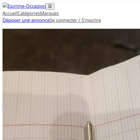
Accueil
Catégories
Marques
Déposer une annonce
Se connecter / S'inscrire