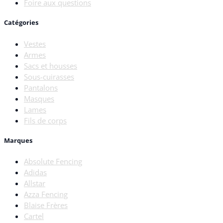
Foire aux questions
Catégories
Vestes
Armes
Sacs et housses
Sous-cuirasses
Pantalons
Masques
Lames
Fils de corps
Marques
Absolute Fencing
Adidas
Allstar
Azza Fencing
Blaise Frères
Cartel