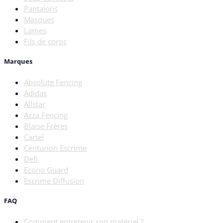
Pantalons
Masques
Lames
Fils de corps
Marques
Absolute Fencing
Adidas
Allstar
Azza Fencing
Blaise Frères
Cartel
Centurion Escrime
Defi
Econo Guard
Escrime Diffusion
FAQ
Comment entretenir son matériel ?