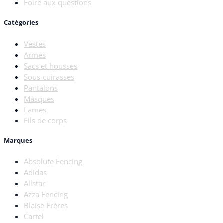
Foire aux questions
Catégories
Vestes
Armes
Sacs et housses
Sous-cuirasses
Pantalons
Masques
Lames
Fils de corps
Marques
Absolute Fencing
Adidas
Allstar
Azza Fencing
Blaise Frères
Cartel