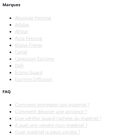
Marques
Absolute Fencing
Adidas
Allstar
Azza Fencing
Blaise Frères
Cartel
Centurion Escrime
Defi
Econo Guard
Escrime Diffusion
FAQ
Comment entretenir son matériel ?
Comment déposer une annonce ?
Que vérifier quand j’achète du matériel ?
À quel prix vendre mon matériel ?
Quel matériel je peux vendre ?