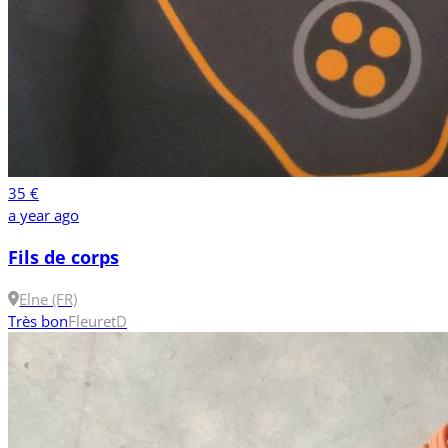
35 €
a year ago
Fils de corps
Elne (FR)
Très bon
Fleuret
D