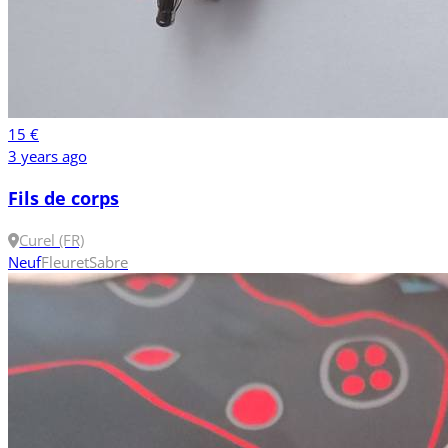
15 €
3 years ago
Fils de corps
Curel (FR)
Neuf
Fleuret
Sabre