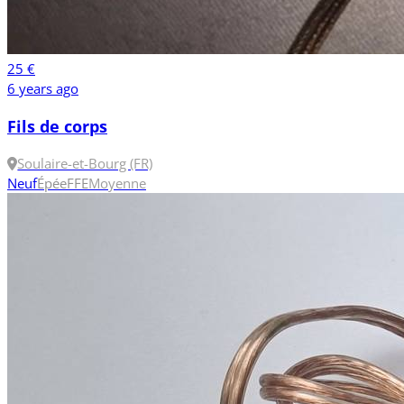
25 €
6 years ago
Fils de corps
Soulaire-et-Bourg (FR)
Neuf
Épée
FFE
Moyenne