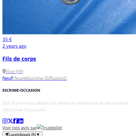
35 €
2 years ago
Fils de corps
Elne (FR)
Neuf
Fleuret
Escrime Diffusion
D
ESCRIME-OCCASION
Site d'annonces dédié à la vente de vêtements et de matériel
d'escrime d'occasion.
Voir nos avis sur
Luxembourg (fr)
▼