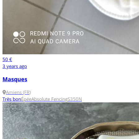
50 €
3 years ago
Masques
Amiens (FR)
Très bon
Épée
Absolute Fencing
S
350N