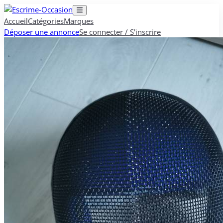
Accueil
Catégories
Marques
Déposer une annonce
Se connecter / S'inscrire