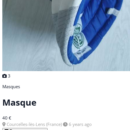
3
Masques
Masque
40 €
Courcelles-lès-Lens (France)
6 years ago