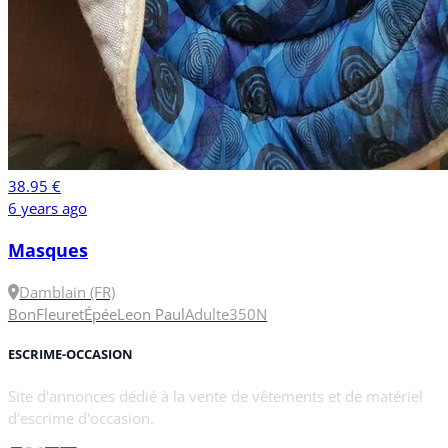
38.95 €
6 years ago
Masques
Damblain (FR)
Bon
Fleuret
Épée
Leon Paul
Adulte
350N
ESCRIME-OCCASION
Site d'annonces dédié à la vente de vêtements et de matériel
d'escrime d'occasion.