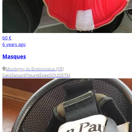
60 €
6 years ago
Masques
Montigny-le-Bretonneux (FR)
Satisfaisant
Fleuret
Épée
SOUDET
M