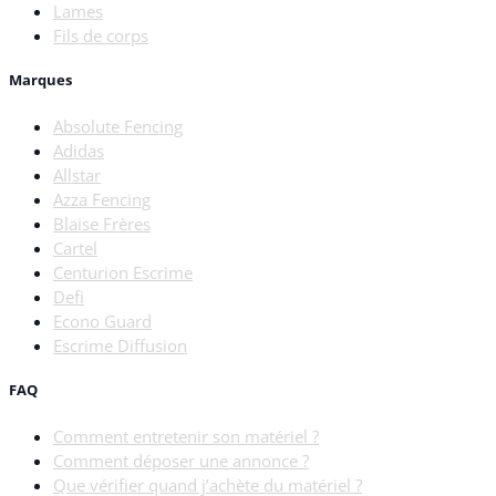
Lames
Fils de corps
Marques
Absolute Fencing
Adidas
Allstar
Azza Fencing
Blaise Frères
Cartel
Centurion Escrime
Defi
Econo Guard
Escrime Diffusion
FAQ
Comment entretenir son matériel ?
Comment déposer une annonce ?
Que vérifier quand j’achète du matériel ?