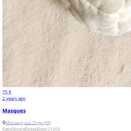
75 €
2 years ago
Masques
Morsang-sur-Orge (FR)
Satisfaisant
Épée
Allstar
2
1600