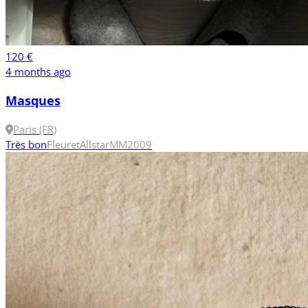
120 €
4 months ago
Masques
Paris (FR)
Très bon
Fleuret
Allstar
M
M2009