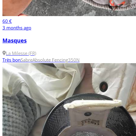
60 €
3 months ago
Masques
La Milesse (FR)
Très bon
Sabre
Absolute Fencing
350N