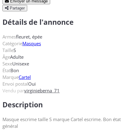
Envoyer un message
Partager
Détails de l'annonce
Armes
fleuret, épée
Catégorie
Masques
Taille
S
Âge
Adulte
Sexe
Unisexe
État
Bon
Marque
Cartel
Envoi postal
Oui
Vendu par
virginieberna_71
Description
Masque escrime taille S marque Cartel escrime. Bon état
général